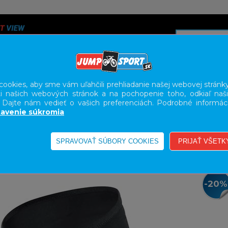
ookies, aby sme vám uľahčili prehliadanie našej webovej stránky
i našich webových stránok a na pochopenie toho, odkiaľ naši
A
SERVIS
SLUŽBY
KARIÉRA
BODY GEOMETRY FI
. Dajte nám vedieť o vašich preferenciách. Podrobné informác
avenie súkromia
-20%