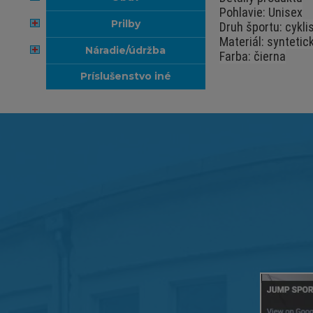
Pohlavie: Unisex
prilby
Druh športu: cyklis
Materiál: syntetic
náradie/údržba
Farba: čierna
príslušenstvo iné