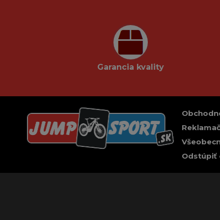
Garancia kvality
Obchodn
Reklamač
Všeobecn
Odstúpiť 