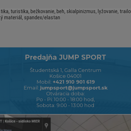
tika, turistika, bežkovanie, beh, skialpinizmus, lyžovanie, trai
ký materiál, spandex/elastan
Predajňa JUMP SPORT
Študentská 1, Galla Centrum
Košice 04001
Mobil:
+421 910 901 619
Email:
jumpsport@jumpsport.sk
Otváracia doba:
Po - Pi: 10:00 - 18:00 hod,
Sobota: 9:00 - 13:00 hod