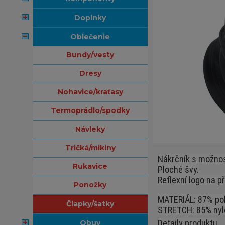
doplnky
oblečenie
bundy/vesty
dresy
nohavice/kraťasy
termoprádlo/spodky
návleky
tričká/mikiny
Nákrčník s možnos
rukavice
Ploché švy.
Reflexní logo na p
ponožky
MATERIÁL: 87% pol
čiapky/šatky
STRETCH: 85% nyl
Detaily produktu
obuv