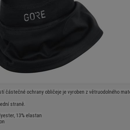
tí částečné ochrany obličeje je vyroben z větruodolného mate
řední straně.
yester, 13% elastan
on