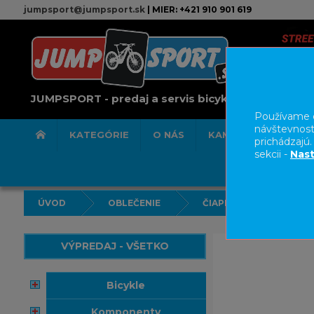
jumpsport@jumpsport.sk
| MIER: +421 910 901 619
JUMPSPORT - predaj a servis bicyklov
Používame c
návštevnost
KATEGÓRIE
O NÁS
KAMENNÁ PREDAJN
prichádzajú
sekcii -
Nast
ÚVOD
OBLEČENIE
ČIAPKY/ŠATKY
VÝPREDAJ - VŠETKO
bicykle
komponenty