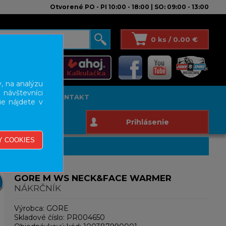
Otvorené PO - PI 10:00 - 18:00 | SO: 09:00 - 13:00
0 ks / 0.00 €
, na analýzu
 návštevníci
T STUDIO
KONTAKT
ie nájdete v
Prihlásenie
GORE M WS NECK&FACE WARMER
NÁKRČNÍK
Výrobca:
GORE
Skladové číslo:
PR004650