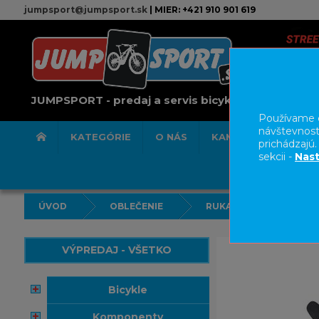
jumpsport@jumpsport.sk
| MIER: +421 910 901 619
JUMPSPORT - predaj a servis bicyklov
Používame c
návštevnost
KATEGÓRIE
O NÁS
KAMENNÁ PREDAJN
prichádzajú
sekcii -
Nast
ÚVOD
OBLEČENIE
RUKAVICE
VÝPREDAJ - VŠETKO
bicykle
komponenty