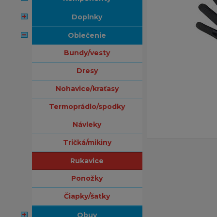
doplnky
oblečenie
bundy/vesty
dresy
nohavice/kraťasy
termoprádlo/spodky
návleky
tričká/mikiny
rukavice
ponožky
čiapky/šatky
obuv