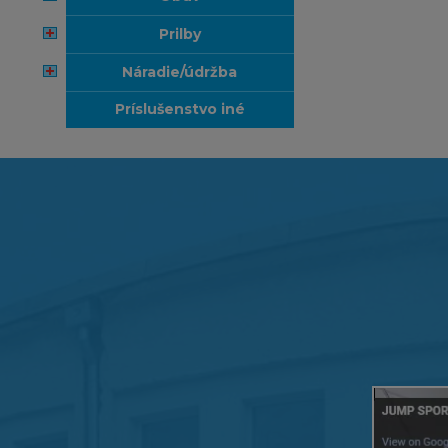
prilby
náradie/údržba
príslušenstvo iné