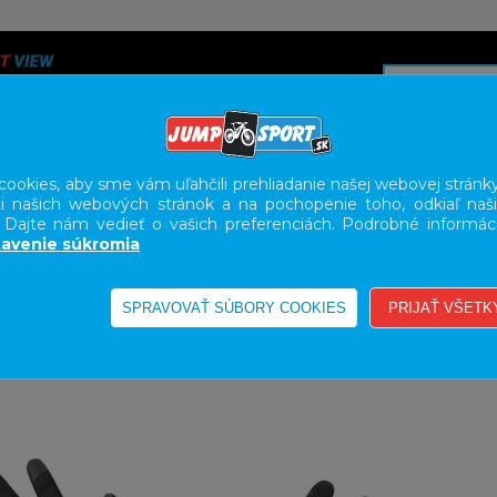
ookies, aby sme vám uľahčili prehliadanie našej webovej stránky
i našich webových stránok a na pochopenie toho, odkiaľ naši
A
SERVIS
SLUŽBY
KARIÉRA
BODY GEOMETRY FI
. Dajte nám vedieť o vašich preferenciách. Podrobné informác
avenie súkromia