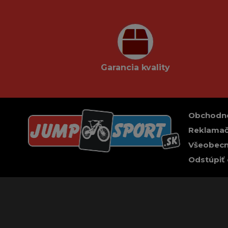
Garancia kvality
Obchodn
Reklamač
Všeobecn
Odstúpiť 