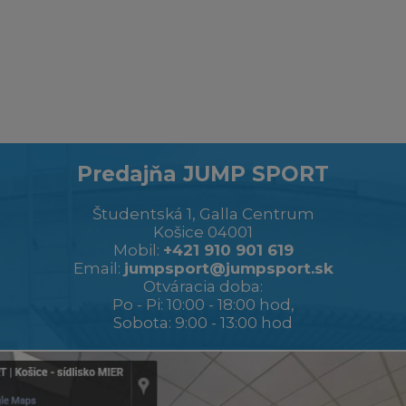
Predajňa JUMP SPORT
Študentská 1, Galla Centrum
Košice 04001
Mobil:
+421 910 901 619
Email:
jumpsport@jumpsport.sk
Otváracia doba:
Po - Pi: 10:00 - 18:00 hod,
Sobota: 9:00 - 13:00 hod