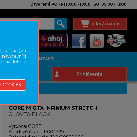
Otvorené PO - PI 10:00 - 18:00 | SO: 09:00 - 13:00
0 ks / 0.00 €
, na analýzu
 návštevníci
T STUDIO
KONTAKT
ie nájdete v
Prihlásenie
GORE M GTX INFINIUM STRETCH
GLOVES-BLACK
Výrobca:
GORE
Skladové číslo:
PR004439