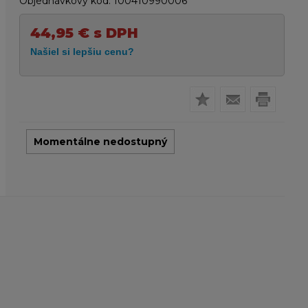
Objednávkový kód:
100410990006
44,95
€
s DPH
Momentálne nedostupný