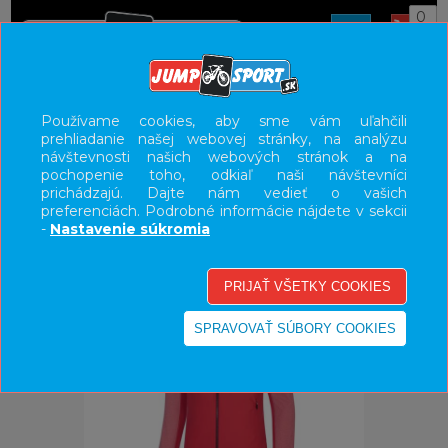
0
ÚVOD
OBLEČENIE
BUNDY/VESTY
Používame cookies, aby sme vám uľahčili
prehliadanie našej webovej stránky, na analýzu
UŽÍVATEĽSKÝ PANEL
návštevnosti našich webových stránok a na
pochopenie toho, odkiaľ naši návštevníci
KATEGÓRIE
prichádzajú. Dajte nám vedieť o vašich
preferenciách. Podrobné informácie nájdete v sekcii
HLAVNÉ MENU
-
Nastavenie súkromia
VÝPREDAJ - VŠETKO