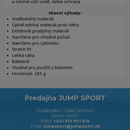
a odolné vůči vodě, lehká ochrana
Hlavní výhody:
Voděodolný materiál
Úplně odolný materiál proti větru
Extrémně prodyšný materiál
Navrženo pro chladné počasí
Navrženo pro cyklistiku
Stretch fit
Lehká váha
Balitelné
Vhodné pro použití s batohem
Hmotnost: 285 g
Predajňa JUMP SPORT
Študentská 1, Galla Centrum
Košice 04001
Mobil:
+421 910 901 619
Email:
jumpsport@jumpsport.sk