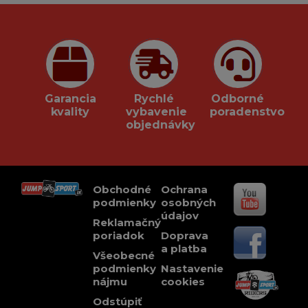
Garancia
Rychlé
Odborné
kvality
vybavenie
poradenstvo
objednávky
Obchodné
Ochrana
podmienky
osobných
údajov
Reklamačný
poriadok
Doprava
a platba
Všeobecné
podmienky
Nastavenie
nájmu
cookies
Odstúpiť