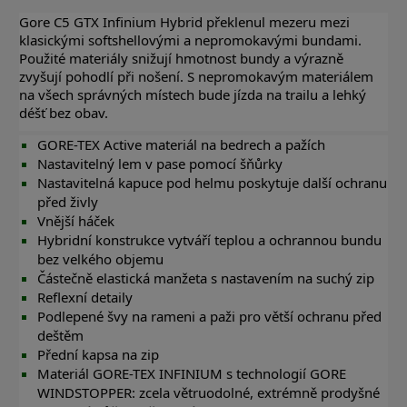
Gore C5 GTX Infinium Hybrid překlenul mezeru mezi
klasickými softshellovými a nepromokavými bundami.
Použité materiály snižují hmotnost bundy a výrazně
zvyšují pohodlí při nošení. S nepromokavým materiálem
na všech správných místech bude jízda na trailu a lehký
déšť bez obav.
GORE-TEX Active materiál na bedrech a pažích
Nastavitelný lem v pase pomocí šňůrky
Nastavitelná kapuce pod helmu poskytuje další ochranu
před živly
Vnější háček
Hybridní konstrukce vytváří teplou a ochrannou bundu
bez velkého objemu
Částečně elastická manžeta s nastavením na suchý zip
Reflexní detaily
Podlepené švy na rameni a paži pro větší ochranu před
deštěm
Přední kapsa na zip
Materiál GORE-TEX INFINIUM s technologií GORE
WINDSTOPPER: zcela větruodolné, extrémně prodyšné