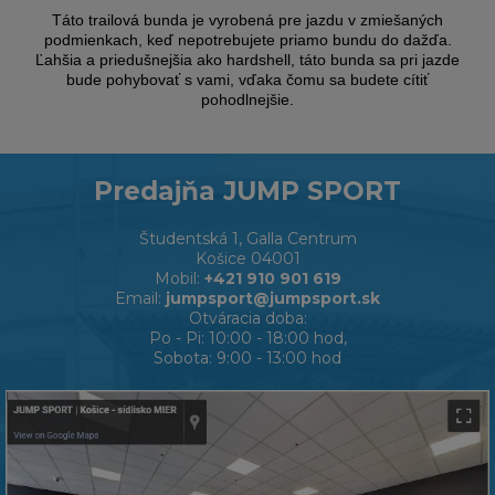
Táto trailová bunda je vyrobená pre jazdu v zmiešaných
podmienkach, keď nepotrebujete priamo bundu do dažďa.
Ľahšia a priedušnejšia ako hardshell, táto bunda sa pri jazde
bude pohybovať s vami, vďaka čomu sa budete cítiť
pohodlnejšie.
Predajňa JUMP SPORT
Študentská 1, Galla Centrum
Košice 04001
Mobil:
+421 910 901 619
Email:
jumpsport@jumpsport.sk
Otváracia doba:
Po - Pi: 10:00 - 18:00 hod,
Sobota: 9:00 - 13:00 hod