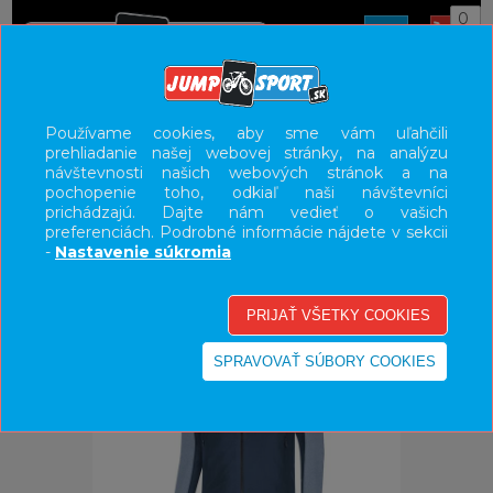
0
ÚVOD
OBLEČENIE
BUNDY/VESTY
Používame cookies, aby sme vám uľahčili
prehliadanie našej webovej stránky, na analýzu
UŽÍVATEĽSKÝ PANEL
návštevnosti našich webových stránok a na
pochopenie toho, odkiaľ naši návštevníci
KATEGÓRIE
prichádzajú. Dajte nám vedieť o vašich
preferenciách. Podrobné informácie nájdete v sekcii
HLAVNÉ MENU
-
Nastavenie súkromia
VÝPREDAJ - VŠETKO