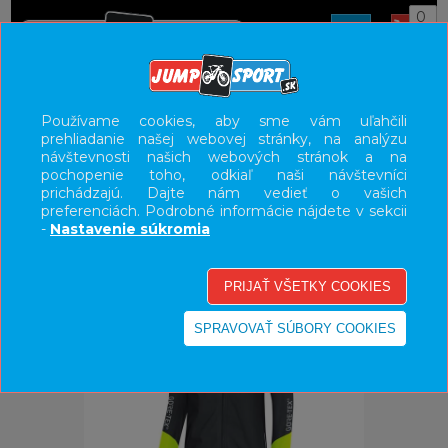
0
ÚVOD
OBLEČENIE
BUNDY/VESTY
Používame cookies, aby sme vám uľahčili
prehliadanie našej webovej stránky, na analýzu
UŽÍVATEĽSKÝ PANEL
návštevnosti našich webových stránok a na
pochopenie toho, odkiaľ naši návštevníci
KATEGÓRIE
prichádzajú. Dajte nám vedieť o vašich
preferenciách. Podrobné informácie nájdete v sekcii
HLAVNÉ MENU
-
Nastavenie súkromia
VÝPREDAJ - VŠETKO