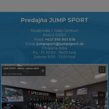
Predajňa JUMP SPORT
Študentská 1, Galla Centrum
Košice 04001
Mobil:
+421 910 901 619
Email:
jumpsport@jumpsport.sk
Otváracia doba:
Po - Pi: 10:00 - 18:00 hod,
Sobota: 9:00 - 13:00 hod