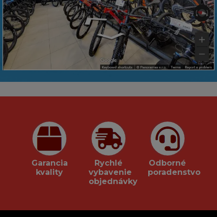
Garancia
Rychlé
Odborné
kvality
vybavenie
poradenstvo
objednávky