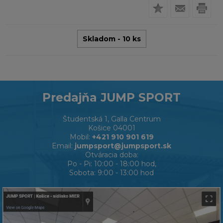
Skladom - 10 ks
Predajňa JUMP SPORT
Študentská 1, Galla Centrum
Košice 04001
Mobil:
+421 910 901 619
Email:
jumpsport@jumpsport.sk
Otváracia doba:
Po - Pi: 10:00 - 18:00 hod,
Sobota: 9:00 - 13:00 hod