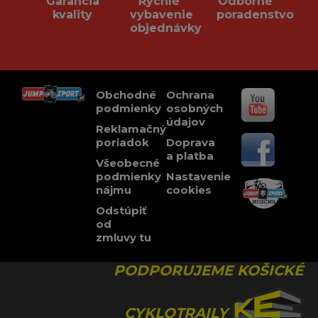
Garancia
Rychlé
Odborné
kvality
vybavenie
poradenstvo
objednávky
Obchodné
Ochrana
podmienky
osobných
údajov
Reklamačný
poriadok
Doprava
a platba
Všeobecné
podmienky
Nastavenie
nájmu
cookies
Odstúpiť
od
zmluvy tu
PODPORUJEME KOŠICKÉ
CYKLOTRAILY