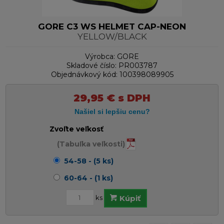
GORE C3 WS HELMET CAP-NEON
YELLOW/BLACK
Výrobca:
GORE
Skladové číslo:
PR003787
Objednávkový kód:
100398089905
29,95
€
s DPH
Zvoľte veľkosť
(Tabuľka veľkosti)
54-58 - (5 ks)
60-64 - (1 ks)
ks
Kúpiť