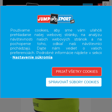
0
ÚVOD
OBLEČENIE
ČIAPKY/ŠATKY
Používame cookies, aby sme vám uľahčili
prehliadanie našej webovej stránky, na analýzu
UŽÍVATEĽSKÝ PANEL
návštevnosti našich webových stránok a na
pochopenie toho, odkiaľ naši návštevníci
KATEGÓRIE
prichádzajú. Dajte nám vedieť o vašich
preferenciách. Podrobné informácie nájdete v sekcii
HLAVNÉ MENU
-
Nastavenie súkromia
VÝPREDAJ - VŠETKO