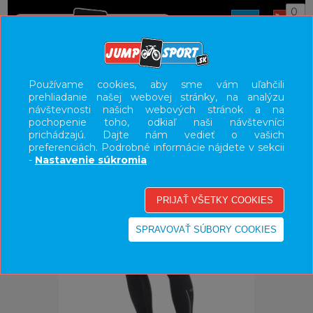
0
ÚVOD
OBLEČENIE
NÁVLEKY
Používame cookies, aby sme vám uľahčili
prehliadanie našej webovej stránky, na analýzu
UŽÍVATEĽSKÝ PANEL
návštevnosti našich webových stránok a na
pochopenie toho, odkiaľ naši návštevníci
KATEGÓRIE
prichádzajú. Dajte nám vedieť o vašich
preferenciách. Podrobné informácie nájdete v sekcii
HLAVNÉ MENU
-
Nastavenie súkromia
VÝPREDAJ - VŠETKO