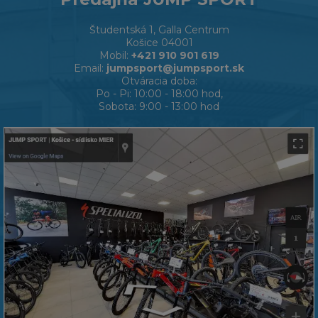
Študentská 1, Galla Centrum
Košice 04001
Mobil:
+421 910 901 619
Email:
jumpsport@jumpsport.sk
Otváracia doba:
Po - Pi: 10:00 - 18:00 hod,
Sobota: 9:00 - 13:00 hod