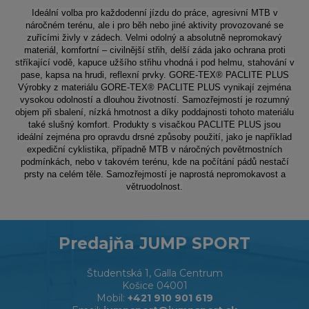
Ideální volba pro každodenní jízdu do práce, agresivní MTB v
náročném terénu, ale i pro běh nebo jiné aktivity provozované se
zuřícími živly v zádech. Velmi odolný a absolutně nepromokavý
materiál, komfortní – civilnější střih, delší záda jako ochrana proti
stříkající vodě, kapuce užšího střihu vhodná i pod helmu, stahování v
pase, kapsa na hrudi, reflexní prvky. GORE-TEX® PACLITE PLUS
Výrobky z materiálu GORE-TEX® PACLITE PLUS vynikají zejména
vysokou odolností a dlouhou životností. Samozřejmostí je rozumný
objem při sbalení, nízká hmotnost a díky poddajnosti tohoto materiálu
také slušný komfort. Produkty s visačkou PACLITE PLUS jsou
ideální zejména pro opravdu drsné způsoby použití, jako je například
expediční cyklistika, případně MTB v náročných povětrnostních
podmínkách, nebo v takovém terénu, kde na počítání pádů nestačí
prsty na celém těle. Samozřejmostí je naprostá nepromokavost a
větruodolnost.
Predajňa JUMP SPORT
Študentská 1, Galla Centrum
Košice 04001
Mobil:
+421 910 901 619