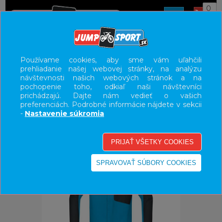
0
ÚVOD
OBLEČENIE
BUNDY/VESTY
Používame cookies, aby sme vám uľahčili
prehliadanie našej webovej stránky, na analýzu
UŽÍVATEĽSKÝ PANEL
návštevnosti našich webových stránok a na
pochopenie toho, odkiaľ naši návštevníci
KATEGÓRIE
prichádzajú. Dajte nám vedieť o vašich
preferenciách. Podrobné informácie nájdete v sekcii
HLAVNÉ MENU
-
Nastavenie súkromia
VÝPREDAJ - VŠETKO