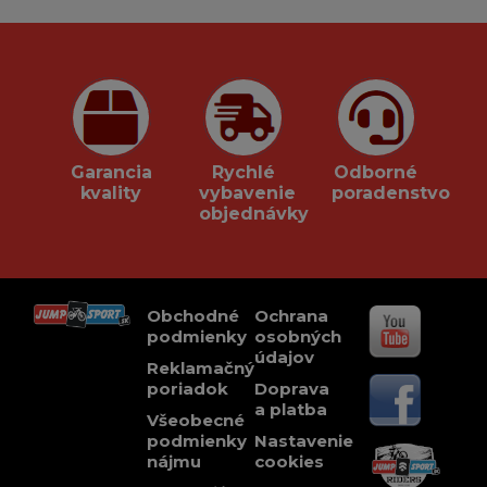
Garancia
Rychlé
Odborné
kvality
vybavenie
poradenstvo
objednávky
Obchodné
Ochrana
podmienky
osobných
údajov
Reklamačný
poriadok
Doprava
a platba
Všeobecné
podmienky
Nastavenie
nájmu
cookies