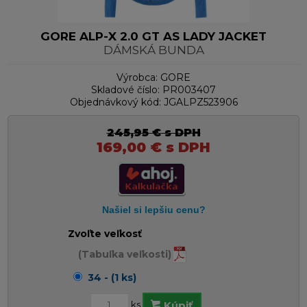
GORE ALP-X 2.0 GT AS LADY JACKET
DÁMSKÁ BUNDA
Výrobca:
GORE
Skladové číslo:
PR003407
Objednávkový kód:
JGALPZ523906
245,95
€
s DPH
169,00
€
s DPH
Zvoľte veľkosť
(Tabuľka veľkosti)
34 - (1 ks)
ks
Kúpiť