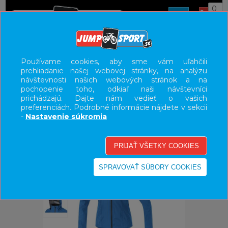
0
ÚVOD
OBLEČENIE
BUNDY/VESTY
Používame cookies, aby sme vám uľahčili
prehliadanie našej webovej stránky, na analýzu
UŽÍVATEĽSKÝ PANEL
návštevnosti našich webových stránok a na
pochopenie toho, odkiaľ naši návštevníci
KATEGÓRIE
prichádzajú. Dajte nám vedieť o vašich
preferenciách. Podrobné informácie nájdete v sekcii
HLAVNÉ MENU
-
Nastavenie súkromia
VÝPREDAJ - VŠETKO
-31%