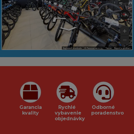
Garancia
Rychlé
Odborné
kvality
vybavenie
poradenstvo
objednávky