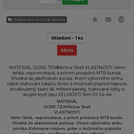
| Poštovné v rámci SK zdarma
Skladom - 1 ks
Akcia
MATERIÁL GORE-TEX®Active Shell VLASTNOSTI Velmi
lehká, nepromokavá, a přitom prodyšná MTB bunda.
Vhodná do jakéhokoliv počasí. Krom výborného střihu
nabízí stahování rukávů, límec s možností připnutí kapuce,
prodloužený zadní díl, reflexní panely, tvarované lokty a
dvojité krytí zipu VELIKOSTI Slim Fit 34–44
MATERIÁL
GORE-TEX®Active Shell
VLASTNOSTI
Veľmi ľahká, nepremokavá, a pritom priedušná MTB bunda.
Vhodná do akéhokoľvek počasia. Okrem výborného strihu
ponúka sťahovanie rukávov, golier s možnosťou pripnutia
kapucne, predĺžený zadný diel, reflexné