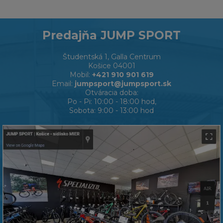
Predajňa JUMP SPORT
Študentská 1, Galla Centrum
Košice 04001
Mobil:
+421 910 901 619
Email:
jumpsport@jumpsport.sk
Otváracia doba:
Po - Pi: 10:00 - 18:00 hod,
Sobota: 9:00 - 13:00 hod