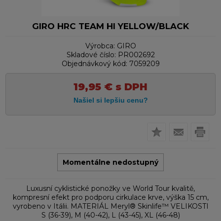
GIRO HRC TEAM HI YELLOW/BLACK
Výrobca:
GIRO
Skladové číslo:
PR002692
Objednávkový kód:
7059209
19,95
€
s DPH
Momentálne nedostupný
Luxusní cyklistické ponožky ve World Tour kvalitě,
kompresní efekt pro podporu cirkulace krve, výška 15 cm,
vyrobeno v Itálii. MATERIÁL Meryl® Skinlife™ VELIKOSTI
S (36-39), M (40-42), L (43-45), XL (46-48)