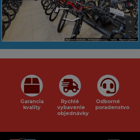
Garancia
Rychlé
Odborné
kvality
vybavenie
poradenstvo
objednávky