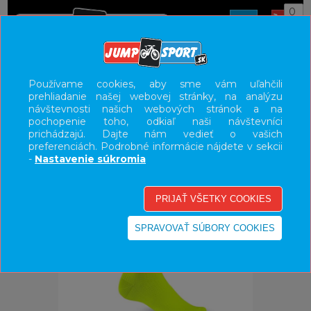
0
ÚVOD
OBLEČENIE
PONOŽKY
Používame cookies, aby sme vám uľahčili
prehliadanie našej webovej stránky, na analýzu
UŽÍVATEĽSKÝ PANEL
návštevnosti našich webových stránok a na
pochopenie toho, odkiaľ naši návštevníci
KATEGÓRIE
prichádzajú. Dajte nám vedieť o vašich
preferenciách. Podrobné informácie nájdete v sekcii
HLAVNÉ MENU
-
Nastavenie súkromia
VÝPREDAJ - VŠETKO