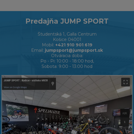
Predajňa JUMP SPORT
Študentská 1, Galla Centrum
Košice 04001
Mobil:
+421 910 901 619
Email:
jumpsport@jumpsport.sk
Otváracia doba:
Po - Pi: 10:00 - 18:00 hod,
Sobota: 9:00 - 13:00 hod