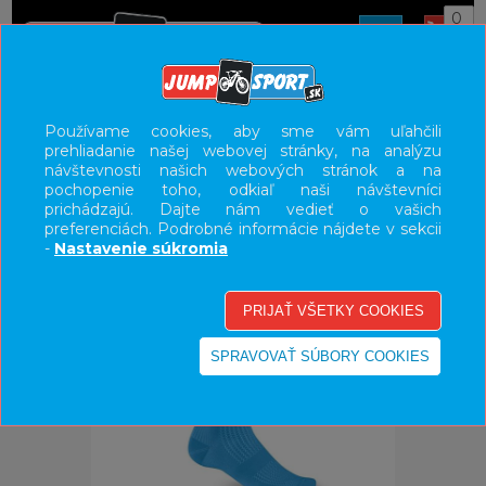
0
ÚVOD
OBLEČENIE
PONOŽKY
Používame cookies, aby sme vám uľahčili
prehliadanie našej webovej stránky, na analýzu
UŽÍVATEĽSKÝ PANEL
návštevnosti našich webových stránok a na
pochopenie toho, odkiaľ naši návštevníci
KATEGÓRIE
prichádzajú. Dajte nám vedieť o vašich
preferenciách. Podrobné informácie nájdete v sekcii
HLAVNÉ MENU
-
Nastavenie súkromia
VÝPREDAJ - VŠETKO