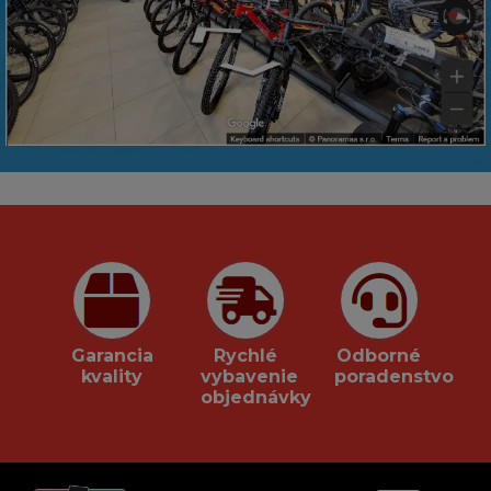
Garancia
Rychlé
Odborné
kvality
vybavenie
poradenstvo
objednávky