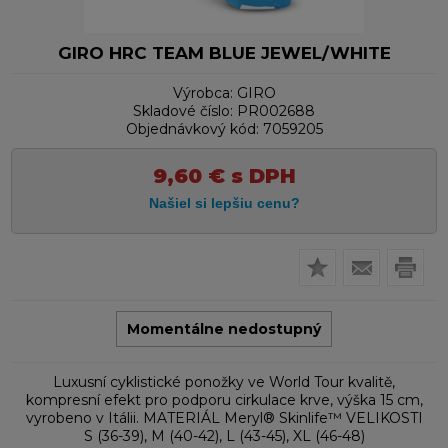
GIRO HRC TEAM BLUE JEWEL/WHITE
Výrobca:
GIRO
Skladové číslo:
PR002688
Objednávkový kód:
7059205
9,60
€
s DPH
Momentálne nedostupný
Luxusní cyklistické ponožky ve World Tour kvalitě,
kompresní efekt pro podporu cirkulace krve, výška 15 cm,
vyrobeno v Itálii. MATERIÁL Meryl® Skinlife™ VELIKOSTI
S (36-39), M (40-42), L (43-45), XL (46-48)