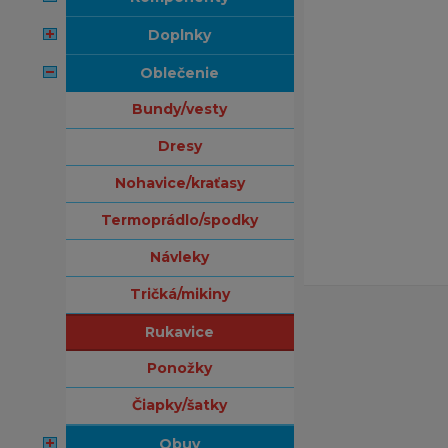
doplnky
oblečenie
bundy/vesty
dresy
nohavice/kraťasy
termoprádlo/spodky
návleky
tričká/mikiny
rukavice
ponožky
čiapky/šatky
obuv