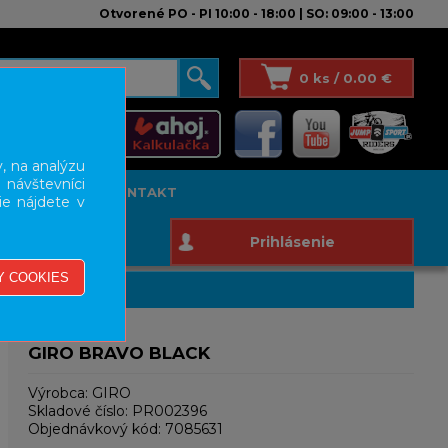
Otvorené PO - PI 10:00 - 18:00 | SO: 09:00 - 13:00
0 ks / 0.00 €
, na analýzu
 návštevníci
T STUDIO
KONTAKT
ie nájdete v
Prihlásenie
GIRO BRAVO BLACK
Výrobca:
GIRO
Skladové číslo:
PR002396
Objednávkový kód:
7085631