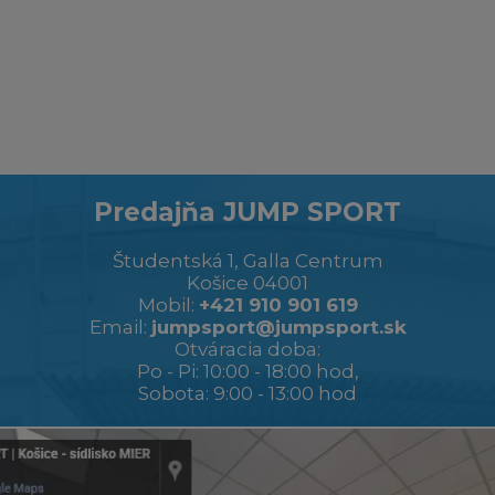
Predajňa JUMP SPORT
Študentská 1, Galla Centrum
Košice 04001
Mobil:
+421 910 901 619
Email:
jumpsport@jumpsport.sk
Otváracia doba:
Po - Pi: 10:00 - 18:00 hod,
Sobota: 9:00 - 13:00 hod