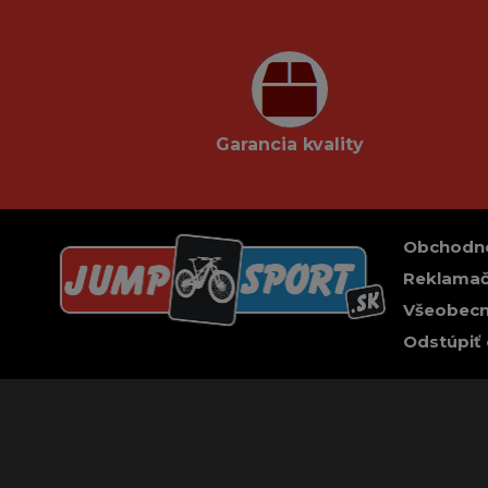
Garancia kvality
Obchodn
Reklamač
Všeobecn
Odstúpiť 