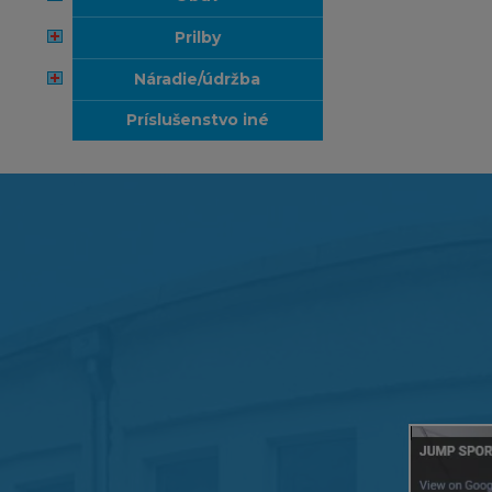
prilby
náradie/údržba
príslušenstvo iné