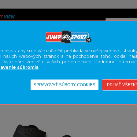
ookies, aby sme vám uľahčili prehliadanie našej webovej stránky
i našich webových stránok a na pochopenie toho, odkiaľ naši
A
SERVIS
SLUŽBY
KARIÉRA
BODY GEOMETRY FI
. Dajte nám vedieť o vašich preferenciách. Podrobné informác
avenie súkromia