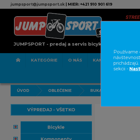
jumpsport@jumpsport.sk
| MIER: +421 910 901 619
JUMPSPORT - predaj a servis bicyklov
Používame c
návštevnost
KATEGÓRIE
O NÁS
KAMENNÁ PREDAJN
prichádzajú
sekcii -
Nast
ÚVOD
OBLEČENIE
RUKAVICE
VÝPREDAJ - VŠETKO
bicykle
komponenty