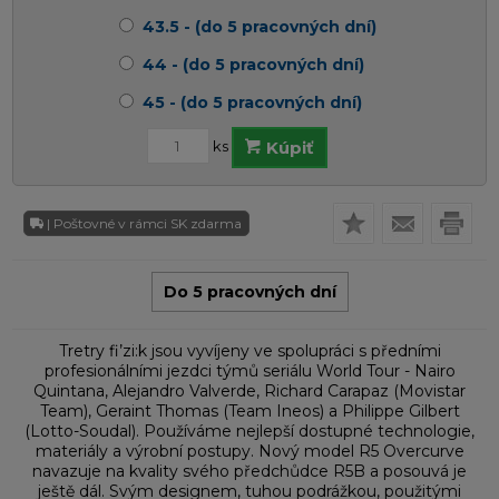
43.5 - (do 5 pracovných dní)
44 - (do 5 pracovných dní)
45 - (do 5 pracovných dní)
ks
Kúpiť
| Poštovné v rámci SK zdarma
Do 5 pracovných dní
Tretry fi’zi:k jsou vyvíjeny ve spolupráci s předními
profesionálními jezdci týmů seriálu World Tour - Nairo
Quintana, Alejandro Valverde, Richard Carapaz (Movistar
Team), Geraint Thomas (Team Ineos) a Philippe Gilbert
(Lotto-Soudal). Používáme nejlepší dostupné technologie,
materiály a výrobní postupy. Nový model R5 Overcurve
navazuje na kvality svého předchůdce R5B a posouvá je
ještě dál. Svým designem, tuhou podrážkou, použitými