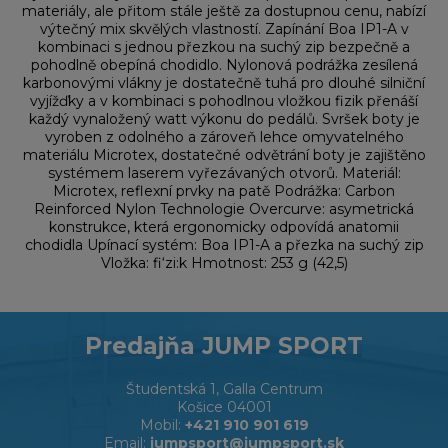
materiály, ale přitom stále ještě za dostupnou cenu, nabízí
výtečný mix skvělých vlastností. Zapínání Boa IP1-A v
kombinaci s jednou přezkou na suchý zip bezpečně a
pohodlně obepíná chodidlo. Nylonová podrážka zesílená
karbonovými vlákny je dostatečně tuhá pro dlouhé silniční
vyjížďky a v kombinaci s pohodlnou vložkou fizik přenáší
každý vynaložený watt výkonu do pedálů. Svršek boty je
vyroben z odolného a zároveň lehce omyvatelného
materiálu Microtex, dostatečné odvětrání boty je zajištěno
systémem laserem vyřezávaných otvorů. Materiál:
Microtex, reflexní prvky na patě Podrážka: Carbon
Reinforced Nylon Technologie Overcurve: asymetrická
konstrukce, která ergonomicky odpovídá anatomii
chodidla Upínací systém: Boa IP1-A a přezka na suchý zip
Vložka: fi‘zi:k Hmotnost: 253 g (42,5)
Predajňa JUMP SPORT
Študentská 1, Galla Centrum
Košice 04001
Mobil:
+421 910 901 619
Email:
jumpsport@jumpsport.sk