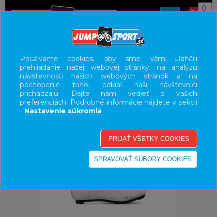
0
ÚVOD
OBUV
CESTNÁ
Používame cookies, aby sme vám uľahčili
prehliadanie našej webovej stránky, na analýzu
UŽÍVATEĽSKÝ PANEL
návštevnosti našich webových stránok a na
pochopenie toho, odkiaľ naši návštevníci
KATEGÓRIE
prichádzajú. Dajte nám vedieť o vašich
preferenciách. Podrobné informácie nájdete v sekcii
HLAVNÉ MENU
-
Nastavenie súkromia
VÝPREDAJ - VŠETKO