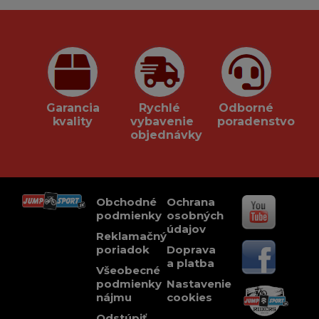
Garancia
Rychlé
Odborné
kvality
vybavenie
poradenstvo
objednávky
Obchodné
Ochrana
podmienky
osobných
údajov
Reklamačný
poriadok
Doprava
a platba
Všeobecné
podmienky
Nastavenie
nájmu
cookies
Odstúpiť