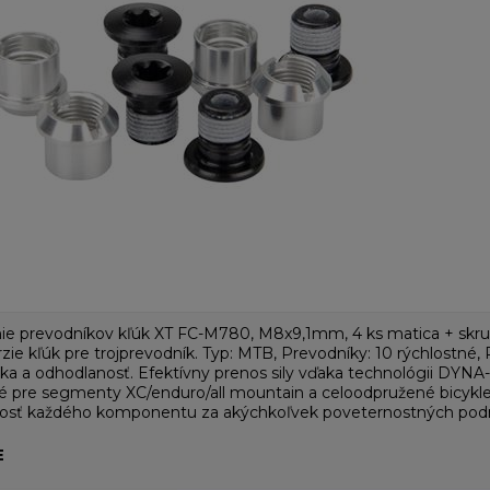
ie prevodníkov kľúk XT FC-M780, M8x9,1mm, 4 ks matica + skrut
rzie kľúk pre trojprevodník. Typ: MTB, Prevodníky: 10 rýchlost
ka a odhodlanosť. Efektívny prenos sily vďaka technológii DY
é pre segmenty XC/enduro/all mountain a celoodpružené bicykle
ivosť každého komponentu za akýchkoľvek poveternostných pod
E