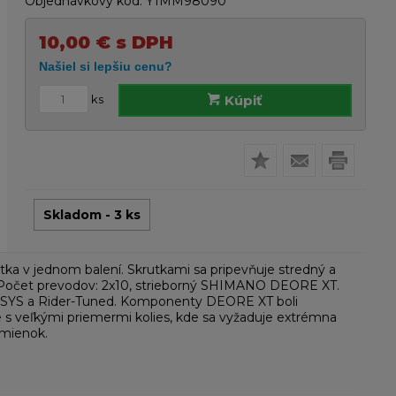
Objednávkový kód:
Y1MM98090
10,00
€
s DPH
ks
Kúpiť
Skladom - 3 ks
ka v jednom balení. Skrutkami sa pripevňuje stredný a
né, Počet prevodov: 2x10, strieborný SHIMANO DEORE XT.
NA-SYS a Rider-Tuned. Komponenty DEORE XT boli
 s veľkými priemermi kolies, kde sa vyžaduje extrémna
mienok.