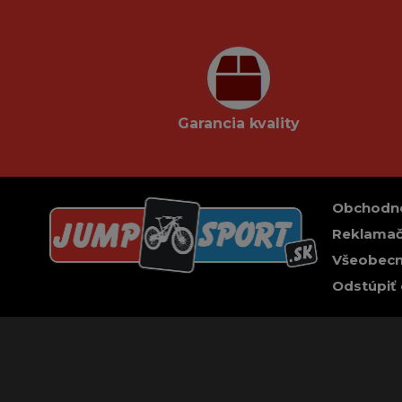
Garancia kvality
Obchodn
Reklamač
Všeobecn
Odstúpiť 