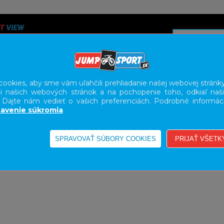
ookies, aby sme vám uľahčili prehliadanie našej webovej stránky
i našich webových stránok a na pochopenie toho, odkiaľ naši
A
SERVIS
SLUŽBY
KARIÉRA
BODY GEOMETRY FI
. Dajte nám vedieť o vašich preferenciách. Podrobné informác
avenie súkromia