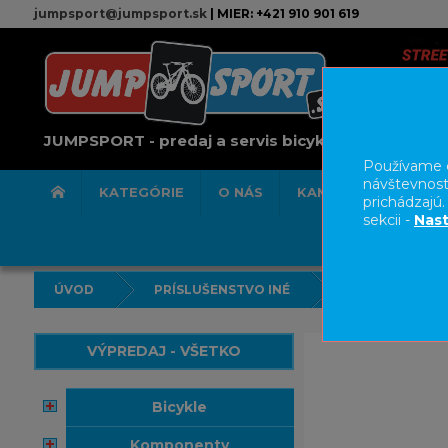
jumpsport@jumpsport.sk
| MIER: +421 910 901 619
JUMPSPORT - predaj a servis bicyklov
Používame c
návštevnost
KATEGÓRIE
O NÁS
KAMENNÁ PREDAJN
prichádzajú
sekcii -
Nast
ÚVOD
PRÍSLUŠENSTVO INÉ
VÝPREDAJ - VŠETKO
bicykle
komponenty