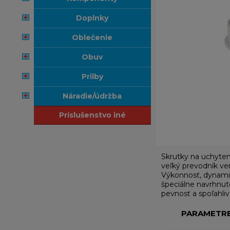
doplnky
oblečenie
obuv
prilby
náradie/údržba
príslušenstvo iné
Skrutky na uchyten
veľký prevodník ve
Výkonnosť, dynami
špeciálne navrhnut
pevnosť a spoľahl
PARAMETR