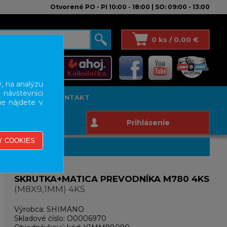
Otvorené PO - PI 10:00 - 18:00 | SO: 09:00 - 13:00
0 ks / 0.00 €
, na analýzu
 návštevníci
T STUDIO
KONTAKT
ie nájdete v
Prihlásenie
SKRUTKA+MATICA PREVODNÍKA M780 4KS
(M8X9,1MM) 4KS
Výrobca:
SHIMANO
Skladové číslo:
O0006970