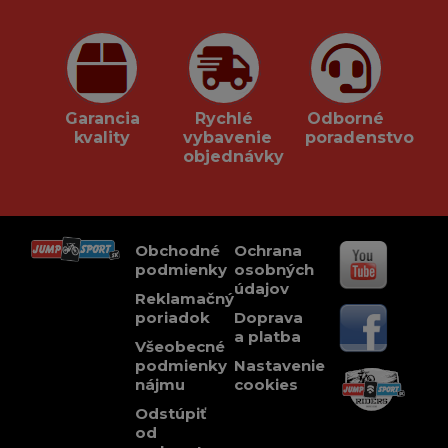
Garancia
Rychlé
Odborné
kvality
vybavenie
poradenstvo
objednávky
Obchodné
Ochrana
podmienky
osobných
údajov
Reklamačný
poriadok
Doprava
a platba
Všeobecné
podmienky
Nastavenie
nájmu
cookies
Odstúpiť
od