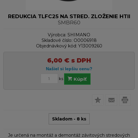
REDUKCIA TLFC25 NA STRED. ZLOŽENIE HTII
SMBR60
Výrobca:
SHIMANO
Skladové číslo:
O0006918
Objednávkový kód:
Y13009260
6,00
€
s DPH
ks
Kúpiť
Skladom - 8 ks
Je určená na montáž a demontáž závitových stredových