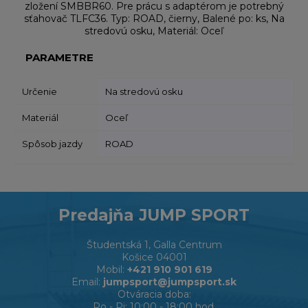
zložení SMBBR60. Pre prácu s adaptérom je potrebný
sťahovač TLFC36. Typ: ROAD, čierny, Balené po: ks, Na
stredovú osku, Materiál: Oceľ
PARAMETRE
Určenie
Na stredovú osku
Materiál
Oceľ
Spôsob jazdy
ROAD
Predajňa JUMP SPORT
Študentská 1, Galla Centrum
Košice 04001
Mobil:
+421 910 901 619
Email:
jumpsport@jumpsport.sk
Otváracia doba:
Po - Pi: 10:00 - 18:00 hod,