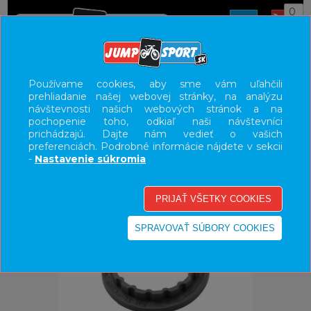
0
ÚVOD
NÁRADIE/ÚDRŽBA
NÁRADIE
Používame cookies, aby sme vám uľahčili
prehliadanie našej webovej stránky, na analýzu
UŽÍVATEĽSKÝ PANEL
návštevnosti našich webových stránok a na
pochopenie toho, odkiaľ naši návštevníci
KATEGÓRIE
prichádzajú. Dajte nám vedieť o vašich
preferenciách. Podrobné informácie nájdete v sekcii
HLAVNÉ MENU
-
Nastavenie súkromia
VÝPREDAJ - VŠETKO