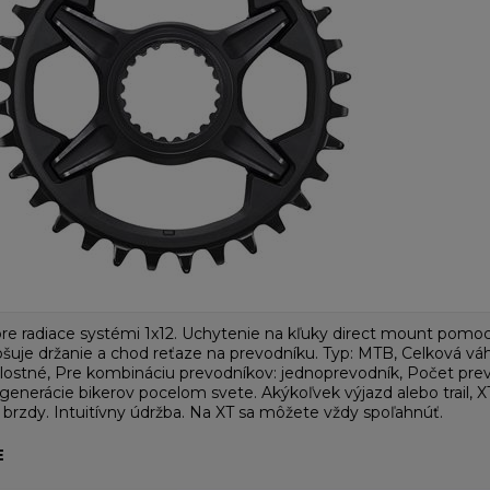
re radiace systémi 1x12. Uchytenie na kľuky direct mount pomoc
je držanie a chod reťaze na prevodníku. Typ: MTB, Celková váha
hlostné, Pre kombináciu prevodníkov: jednoprevodník, Počet prev
 generácie bikerov pocelom svete. Akýkoľvek výjazd alebo trail, X
 brzdy. Intuitívny údržba. Na XT sa môžete vždy spoľahnúť.
E