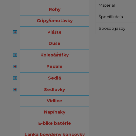
Materiál
rohy
Špecifikácia
gripy/omotávky
Spôsob jazdy
plášte
duše
kolesá/ráfky
pedále
sedlá
sedlovky
vidlice
napínaky
e-bike batérie
lanká bowdeny koncovky