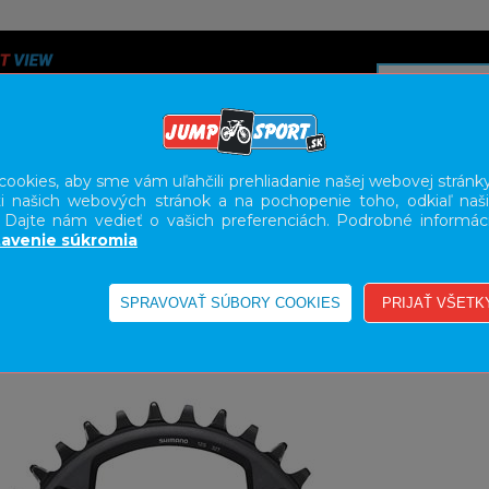
ookies, aby sme vám uľahčili prehliadanie našej webovej stránky
i našich webových stránok a na pochopenie toho, odkiaľ naši
A
SERVIS
SLUŽBY
KARIÉRA
BODY GEOMETRY FI
. Dajte nám vedieť o vašich preferenciách. Podrobné informác
avenie súkromia