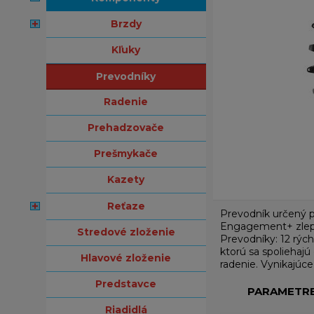
brzdy
kľuky
prevodníky
radenie
prehadzovače
prešmykače
kazety
reťaze
Prevodník určený p
Engagement+ zlepšu
stredové zloženie
Prevodníky: 12 rýc
ktorú sa spoliehajú
hlavové zloženie
radenie. Vynikajúce
predstavce
PARAMETR
riadidlá