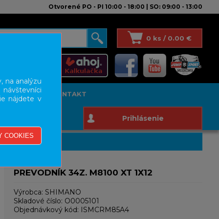
Otvorené PO - PI 10:00 - 18:00 | SO: 09:00 - 13:00
0 ks / 0.00 €
, na analýzu
 návštevníci
T STUDIO
KONTAKT
ie nájdete v
Prihlásenie
PREVODNÍK 34Z. M8100 XT 1X12
Výrobca:
SHIMANO
Skladové číslo:
O0005101
Objednávkový kód:
ISMCRM85A4