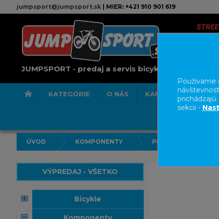
jumpsport@jumpsport.sk
| MIER: +421 910 901 619
JUMPSPORT - predaj a servis bicyklov
Používame c
návštevnost
KATEGÓRIE
O NÁS
KAMENNÁ PREDAJN
prichádzajú
sekcii -
Nast
ÚVOD
KOMPONENTY
PREVODNÍKY
VÝPREDAJ - VŠETKO
bicykle
komponenty