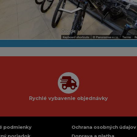
Rychlé vybavenie objednávky
é podmienky
Ochrana osobných údajov
ný poriadok
Doprava a platba