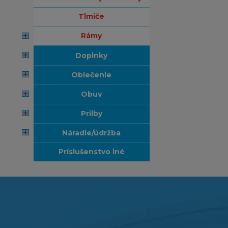
tlmiče
rámy
doplnky
oblečenie
obuv
prilby
náradie/údržba
príslušenstvo iné