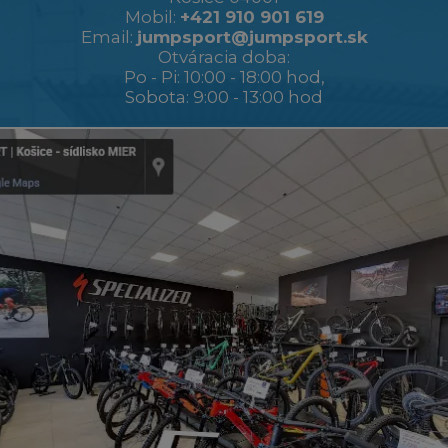
Mobil:
+421 910 901 619
Email:
jumpsport@jumpsport.sk
Otváracia doba:
Po - Pi: 10:00 - 18:00 hod,
Sobota: 9:00 - 13:00 hod