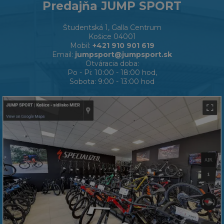
Predajňa JUMP SPORT
Študentská 1, Galla Centrum
Košice 04001
Mobil:
+421 910 901 619
Email:
jumpsport@jumpsport.sk
Otváracia doba:
Po - Pi: 10:00 - 18:00 hod,
Sobota: 9:00 - 13:00 hod