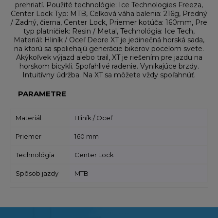
prehriatí. Použité technológie: Ice Technologies Freeza,
Center Lock Typ: MTB, Celková váha balenia: 216g, Predný
/ Zadný, čierna, Center Lock, Priemer kotúča: 160mm, Pre
typ platničiek: Resin / Metal, Technológia: Ice Tech,
Materiál: Hliník / Oceľ Deore XT je jedinečná horská sada,
na ktorú sa spoliehajú generácie bikerov pocelom svete.
Akýkoľvek výjazd alebo trail, XT je riešením pre jazdu na
horskom bicykli. Spoľahlivé radenie. Vynikajúce brzdy.
Intuitívny údržba. Na XT sa môžete vždy spoľahnúť.
PARAMETRE
Materiál
Hliník / Oceľ
Priemer
160 mm
Technológia
Center Lock
Spôsob jazdy
MTB