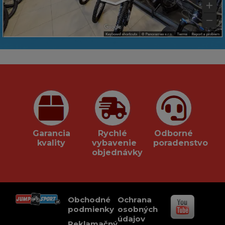
Garancia
Rychlé
Odborné
kvality
vybavenie
poradenstvo
objednávky
Obchodné
Ochrana
podmienky
osobných
údajov
Reklamačný