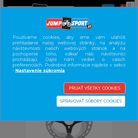
0
ÚVOD
KOMPONENTY
BRZDY
Používame cookies, aby sme vám uľahčili
prehliadanie našej webovej stránky, na analýzu
UŽÍVATEĽSKÝ PANEL
návštevnosti našich webových stránok a na
pochopenie toho, odkiaľ naši návštevníci
KATEGÓRIE
prichádzajú. Dajte nám vedieť o vašich
preferenciách. Podrobné informácie nájdete v sekcii
HLAVNÉ MENU
-
Nastavenie súkromia
VÝPREDAJ - VŠETKO