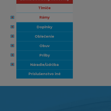
tlmiče
rámy
doplnky
oblečenie
obuv
prilby
náradie/údržba
príslušenstvo iné