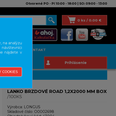
Otvorené PO - PI 10:00 - 18:00 | SO: 09:00 - 13:00
0 ks / 0.00 €
, na analýzu
 návštevníci
T STUDIO
KONTAKT
ie nájdete v
Prihlásenie
LANKO BRZDOVÉ ROAD 1,2X2000 MM BOX
/100KS
Výrobca:
LONGUS
Skladové číslo:
O0002698