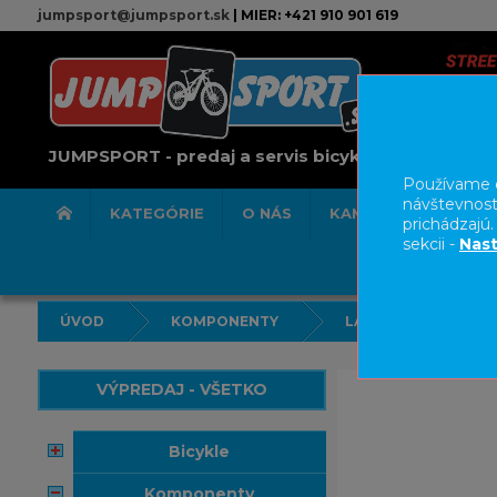
jumpsport@jumpsport.sk
| MIER: +421 910 901 619
JUMPSPORT - predaj a servis bicyklov
Používame c
návštevnost
KATEGÓRIE
O NÁS
KAMENNÁ PREDAJN
prichádzajú
sekcii -
Nast
ÚVOD
KOMPONENTY
LANKÁ BOWDENY K
VÝPREDAJ - VŠETKO
bicykle
komponenty