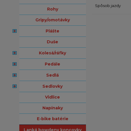
Spôsob jazdy
rohy
gripy/omotávky
plášte
duše
kolesá/ráfky
pedále
sedlá
sedlovky
vidlice
napínaky
e-bike batérie
lanká bowdeny koncovky