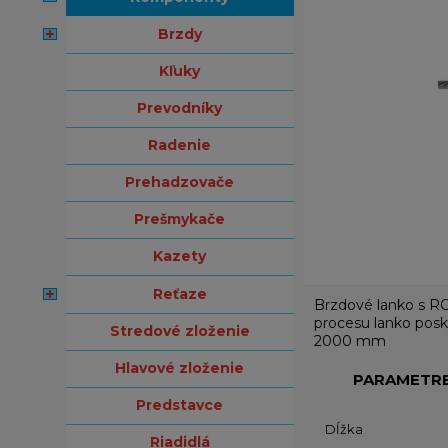
brzdy
kľuky
prevodníky
radenie
prehadzovače
prešmykače
kazety
reťaze
Brzdové lanko s RO
procesu lanko posk
stredové zloženie
2000 mm
hlavové zloženie
PARAMETR
predstavce
Dĺžka
riadidlá