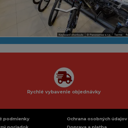
Rychlé vybavenie objednávky
é podmienky
Ochrana osobných údajov
ný poriadok
Doprava a platba