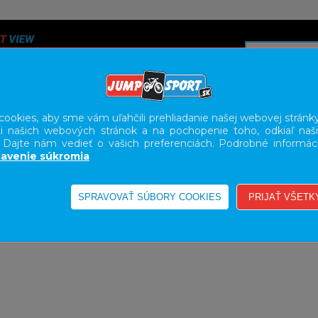
ookies, aby sme vám uľahčili prehliadanie našej webovej stránky
i našich webových stránok a na pochopenie toho, odkiaľ naši
A
SERVIS
SLUŽBY
KARIÉRA
BODY GEOMETRY FI
. Dajte nám vedieť o vašich preferenciách. Podrobné informác
avenie súkromia
ONCOVKY