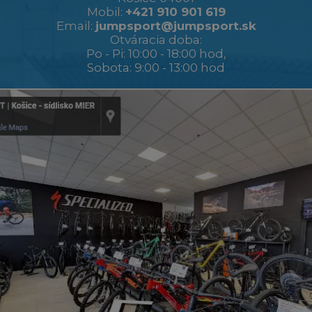
Mobil:
+421 910 901 619
Email:
jumpsport@jumpsport.sk
Otváracia doba:
Po - Pi: 10:00 - 18:00 hod,
Sobota: 9:00 - 13:00 hod