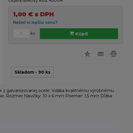
Objednávkový kód:
43004
1,00
€
s DPH
ks
Kúpiť
Skladom - 90 ks
ek z galvanizovanej ocele. Vďaka kvalitnému výrobnému
oxe. Rozmer hlavičky: 10 x 6 mm Priemer: 1,5 mm Dĺžka: