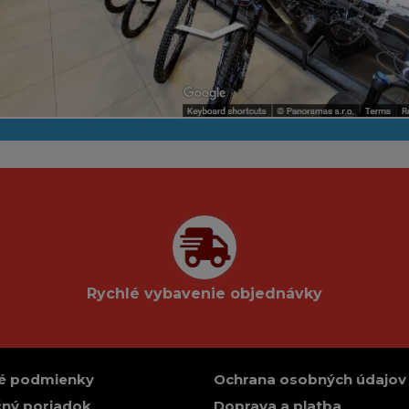
Rychlé vybavenie objednávky
é podmienky
Ochrana osobných údajov
ný poriadok
Doprava a platba