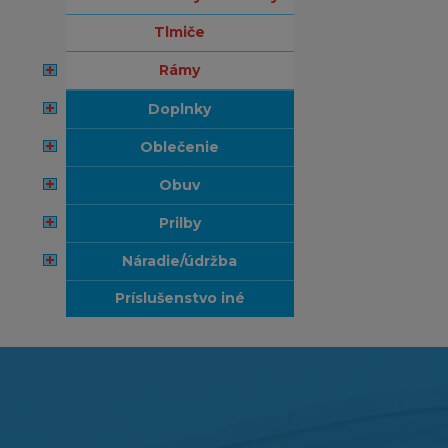
tlmiče
rámy
doplnky
oblečenie
obuv
prilby
náradie/údržba
príslušenstvo iné