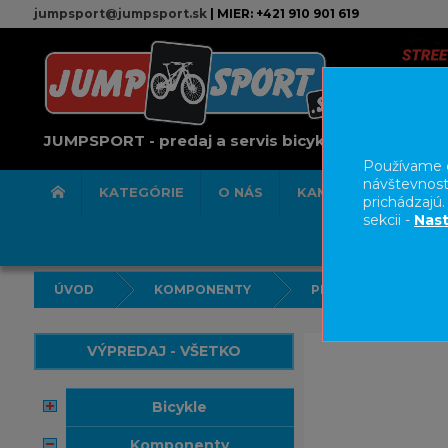
jumpsport@jumpsport.sk
| MIER: +421 910 901 619
JUMPSPORT - predaj a servis bicyklov
Používame c
návštevnost
KATEGÓRIE
O NÁS
KAMENNÁ PREDAJN
prichádzajú
sekcii -
Nast
ÚVOD
KOMPONENTY
PREDSTAVCE
VÝPREDAJ - VŠETKO
bicykle
komponenty