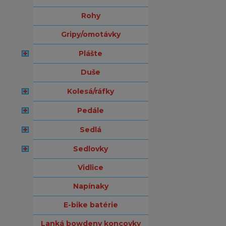
rohy
gripy/omotávky
plášte
duše
kolesá/ráfky
pedále
sedlá
sedlovky
vidlice
napínaky
e-bike batérie
lanká bowdeny koncovky