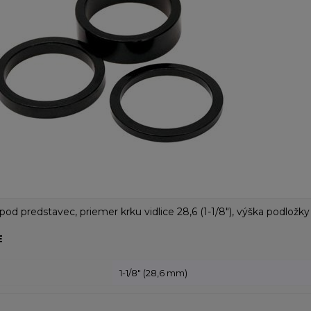
pod predstavec, priemer krku vidlice 28,6 (1-1/8"), výška podlož
E
1-1/8" (28,6 mm)