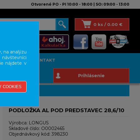
Otvorené PO - PI 10:00 - 18:00 | SO: 09:00 - 13:00
0 ks / 0.00 €
, na analýzu
 návštevníci
T STUDIO
KONTAKT
ie nájdete v
Prihlásenie
PODLOŽKA AL POD PREDSTAVEC 28,6/10
Výrobca:
LONGUS
Skladové číslo:
O0002465
Objednávkový kód:
398230