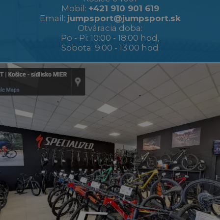
Mobil:
+421 910 901 619
Email:
jumpsport@jumpsport.sk
Otváracia doba:
Po - Pi: 10:00 - 18:00 hod,
Sobota: 9:00 - 13:00 hod