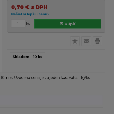
0,70
€
s DPH
ks
Kúpiť
Skladom - 10 ks
ky 10mm. Uvedená cena je za jeden kus. Váha: 11g/ks