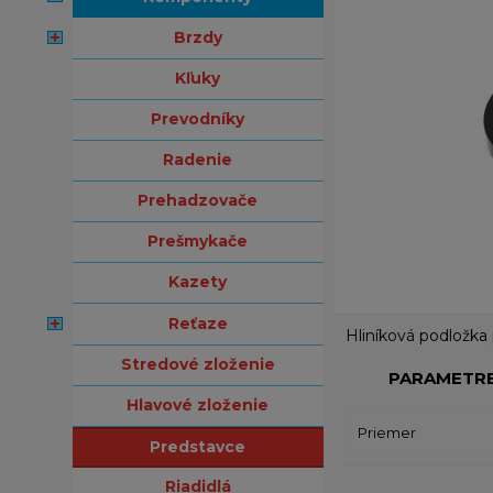
brzdy
kľuky
prevodníky
radenie
prehadzovače
prešmykače
kazety
reťaze
Hliníková podložka 
stredové zloženie
PARAMETR
hlavové zloženie
Priemer
predstavce
riadidlá