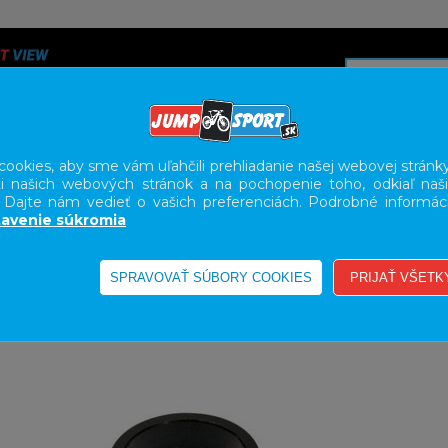
ookies, aby sme vám uľahčili prehliadanie našej webovej stránky
i našich webových stránok a na pochopenie toho, odkiaľ naši
A
SERVIS
SLUŽBY
KARIÉRA
BODY GEOMETRY FI
. Dajte nám vedieť o vašich preferenciách. Podrobné informác
avenie súkromia