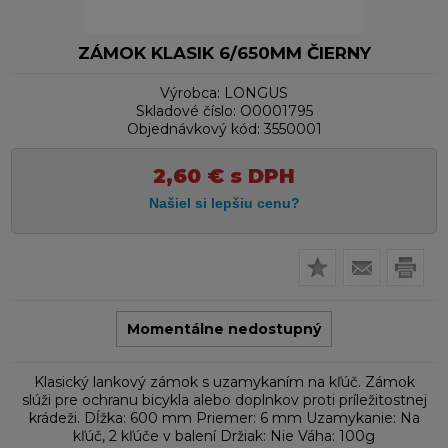
ZÁMOK KLASIK 6/650MM ČIERNY
Výrobca:
LONGUS
Skladové číslo:
O0001795
Objednávkový kód:
3550001
2,60
€
s DPH
Momentálne nedostupný
Klasický lankový zámok s uzamykaním na kľúč. Zámok
slúži pre ochranu bicykla alebo doplnkov proti príležitostnej
krádeži. Dĺžka: 600 mm Priemer: 6 mm Uzamykanie: Na
kľúč, 2 kľúče v balení Držiak: Nie Váha: 100g