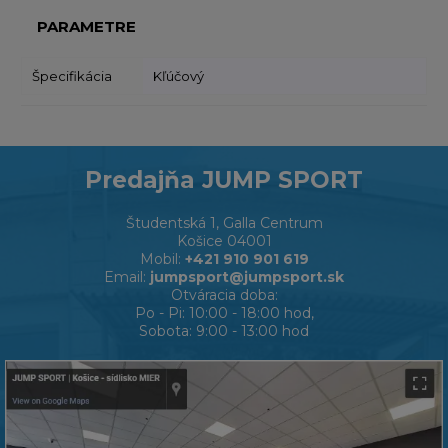
PARAMETRE
Špecifikácia
Kľúčový
Predajňa JUMP SPORT
Študentská 1, Galla Centrum
Košice 04001
Mobil:
+421 910 901 619
Email:
jumpsport@jumpsport.sk
Otváracia doba:
Po - Pi: 10:00 - 18:00 hod,
Sobota: 9:00 - 13:00 hod