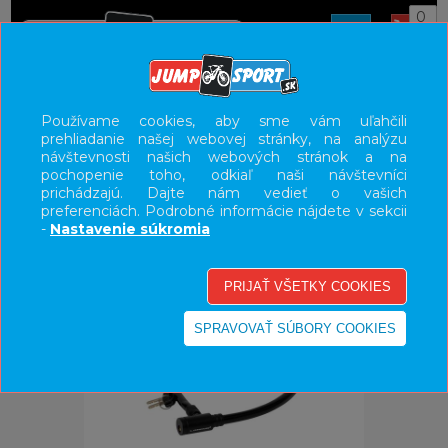
0
ÚVOD
DOPLNKY
ZÁMKY
Používame cookies, aby sme vám uľahčili
prehliadanie našej webovej stránky, na analýzu
UŽÍVATEĽSKÝ PANEL
návštevnosti našich webových stránok a na
pochopenie toho, odkiaľ naši návštevníci
KATEGÓRIE
prichádzajú. Dajte nám vedieť o vašich
preferenciách. Podrobné informácie nájdete v sekcii
HLAVNÉ MENU
-
Nastavenie súkromia
VÝPREDAJ - VŠETKO