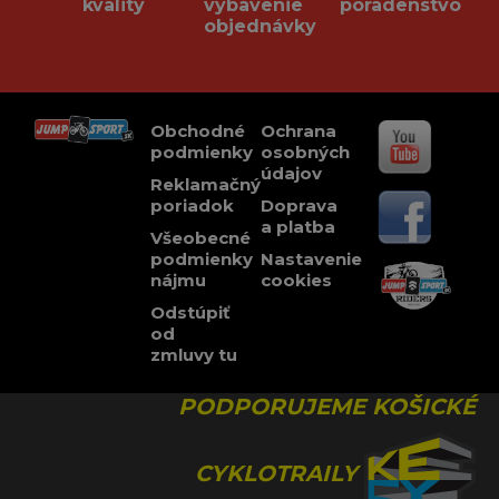
kvality
vybavenie
poradenstvo
objednávky
Obchodné
Ochrana
podmienky
osobných
údajov
Reklamačný
poriadok
Doprava
a platba
Všeobecné
podmienky
Nastavenie
nájmu
cookies
Odstúpiť
od
zmluvy tu
PODPORUJEME KOŠICKÉ
CYKLOTRAILY