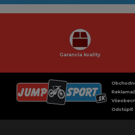
Garancia kvality
Obchodn
Reklamač
Všeobecn
Odstúpiť 