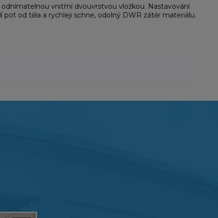
 odnímatelnou vnitřní dvouvrstvou vložkou. Nastavování
 pot od těla a rychleji schne, odolný DWR zátěr materiálu.