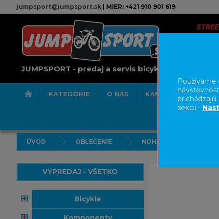
jumpsport@jumpsport.sk
| MIER: +421 910 901 619
JUMPSPORT - predaj a servis bicyklov
Používame c
návštevnost
KATEGÓRIE
O NÁS
KAMENNÁ PREDAJN
prichádzajú
sekcii -
Nast
ÚVOD
OBLEČENIE
NOHAVICE/KRAŤASY
VÝPREDAJ - VŠETKO
bicykle
komponenty