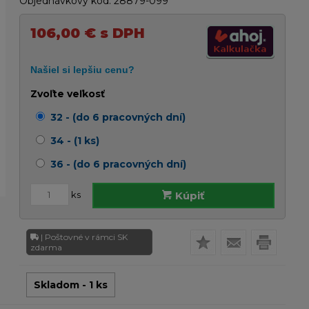
Objednávkový kód:
28879-099
106,00
€
s DPH
Zvoľte veľkosť
32 - (do 6 pracovných dní)
34 - (1 ks)
36 - (do 6 pracovných dní)
ks
Kúpiť
| Poštovné v rámci SK
zdarma
Skladom - 1 ks