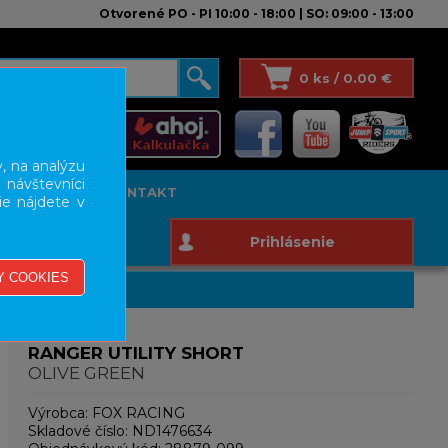
Otvorené PO - PI 10:00 - 18:00 | SO: 09:00 - 13:00
0 ks / 0.00 €
, na analýzu
 návštevníci
T STUDIO
KONTAKT
ie nájdete v
Prihlásenie
RANGER UTILITY SHORT
OLIVE GREEN
Výrobca:
FOX RACING
Skladové číslo:
ND1476634