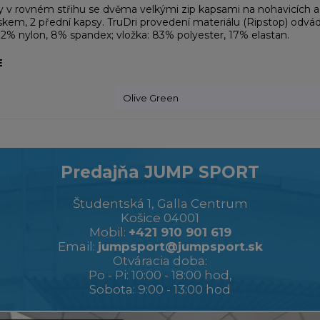
y v rovném střihu se dvěma velkými zip kapsami na nohavicích a
kem, 2 přední kapsy. TruDri provedení materiálu (Ripstop) odvádí
92% nylon, 8% spandex; vložka: 83% polyester, 17% elastan.
E
Olive Green
Predajňa JUMP SPORT
Študentská 1, Galla Centrum
Košice 04001
Mobil:
+421 910 901 619
Email:
jumpsport@jumpsport.sk
Otváracia doba:
Po - Pi: 10:00 - 18:00 hod,
Sobota: 9:00 - 13:00 hod