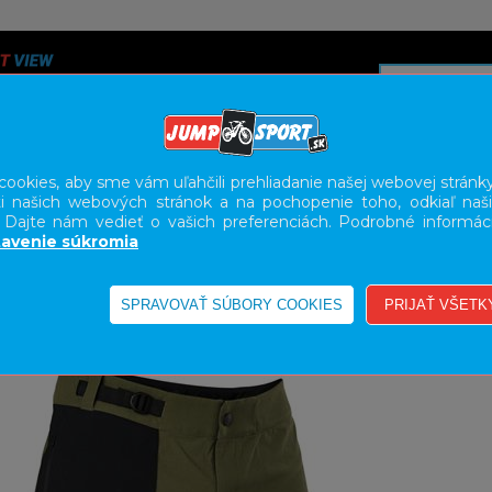
ookies, aby sme vám uľahčili prehliadanie našej webovej stránky
i našich webových stránok a na pochopenie toho, odkiaľ naši
A
SERVIS
SLUŽBY
KARIÉRA
BODY GEOMETRY FI
. Dajte nám vedieť o vašich preferenciách. Podrobné informác
avenie súkromia