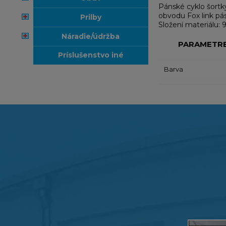
Pánské cyklo šortk
obvodu Fox link pás
prilby
Složení materiálu: 
náradie/údržba
PARAMETR
príslušenstvo iné
Barva