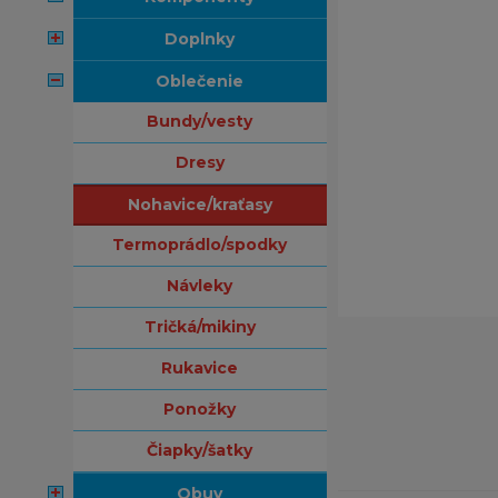
doplnky
oblečenie
bundy/vesty
dresy
nohavice/kraťasy
termoprádlo/spodky
návleky
tričká/mikiny
rukavice
ponožky
čiapky/šatky
obuv