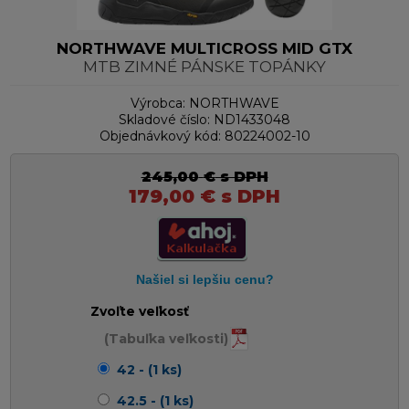
NORTHWAVE MULTICROSS MID GTX
MTB ZIMNÉ PÁNSKE TOPÁNKY
Výrobca:
NORTHWAVE
Skladové číslo:
ND1433048
Objednávkový kód:
80224002-10
245,00
€
s DPH
179,00
€
s DPH
Zvoľte veľkosť
(Tabuľka veľkosti)
42 - (1 ks)
42.5 - (1 ks)