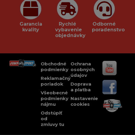
Garancia
Rychlé
Odborné
kvality
vybavenie
poradenstvo
objednávky
Obchodné
Ochrana
podmienky
osobných
údajov
Reklamačný
poriadok
Doprava
a platba
Všeobecné
podmienky
Nastavenie
nájmu
cookies
Odstúpiť
od
zmluvy tu