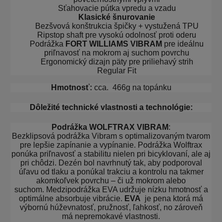
Sťahovacie pútka vpredu a vzadu
Klasické šnurovanie
Bezšvová konštrukcia špičky + vystužená TPU
Ripstop shaft pre vysokú odolnosť proti oderu
Podrážka
FORT WILLIAMS VIBRAM
pre ideálnu
priľnavosť na mokrom aj suchom povrchu
Ergonomický dizajn päty pre priliehavý strih
Regular Fit
Hmotnosť:
cca. 466g na topánku
Dôležité technické vlastnosti a technológie:
Podrážka WOLFTRAX VIBRAM
:
Bezklipsová podrážka Vibram s optimalizovaným tvarom
pre lepšie zapínanie a vypínanie. Podrážka Wolftrax
ponúka priľnavosť a stabilitu nielen pri bicyklovaní, ale aj
pri chôdzi. Dezén bol navrhnutý tak, aby podporoval
úľavu od tlaku a ponúkal trakciu a kontrolu na takmer
akomkoľvek povrchu – či už mokrom alebo
suchom. Medzipodrážka EVA udržuje nízku hmotnosť a
optimálne absorbuje vibrácie.
EVA
je pena ktorá má
výbornú húževnatosť, pružnosť, ľahkosť, no zároveň
má nepremokavé vlastnosti.