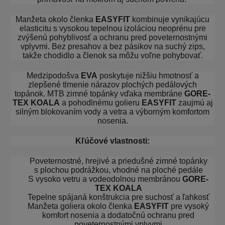
Manžeta okolo členka
EASYFIT
kombinuje vynikajúcu
elasticitu s vysokou tepelnou izoláciou neoprénu pre
zvýšenú pohyblivosť a ochranu pred poveternostnými
vplyvmi. Bez presahov a bez pásikov na suchý zips,
takže chodidlo a členok sa môžu voľne pohybovať.
Medzipodošva
EVA
poskytuje nižšiu hmotnosť a
zlepšené tlmenie nárazov plochých pedálových
topánok. MTB zimné topánky vďaka membráne
GORE-
TEX KOALA
a pohodlnému golieru
EASYFIT
zaujmú aj
silným blokovaním vody a vetra a výborným komfortom
nosenia.
Kľúčové vlastnosti:
Poveternostné, hrejivé a priedušné zimné topánky
s plochou podrážkou, vhodné na ploché pedále
S vysoko vetru a vodeodolnou membránou
GORE-
TEX KOALA
Tepelne spájaná konštrukcia pre suchosť a ľahkosť
Manžeta goliera okolo členka
EASYFIT
pre vysoký
komfort nosenia a dodatočnú ochranu pred
poveternostnými vplyvmi