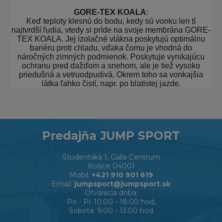
GORE-TEX KOALA
:
Keď teploty klesnú do bodu, kedy sú vonku len tí
najtvrdší ľudia, vtedy si príde na svoje membrána GORE-
TEX KOALA. Jej izolačné vlákna poskytujú optimálnu
bariéru proti chladu, vďaka čomu je vhodná do
náročných zimných podmienok. Poskytuje vynikajúcu
ochranu pred dažďom a snehom, ale je tiež vysoko
priedušná a vetruodpudivá. Okrem toho sa vonkajšia
látka ľahko čistí, napr. po blatistej jazde.
Predajňa JUMP SPORT
Študentská 1, Galla Centrum
Košice 04001
Mobil:
+421 910 901 619
Email:
jumpsport@jumpsport.sk
Otváracia doba:
Po - Pi: 10:00 - 18:00 hod,
Sobota: 9:00 - 13:00 hod