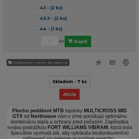
43 - (2 ks)
43.5 - (2 ks)
44 - (1 ks)
ks
Kúpiť
| Poštovné v rámci SK zdarma
Skladom - 7 ks
Akcia
Plocho pedálové MTB
topánky
MULTICROSS MID
GTX
od
Northwave
vám v zime ponúkajú optimálnu
kombináciu tepla a ochrany pred počasím. Zapôsobia
svojou podrážkou
FORT WILLIAMS VIBRAM
, ktorá bola
špeciálne vyvinutá tak, aby vytvárala bezkonkurenčnú
priľnavosť na mokrom aj suchom povrchu.