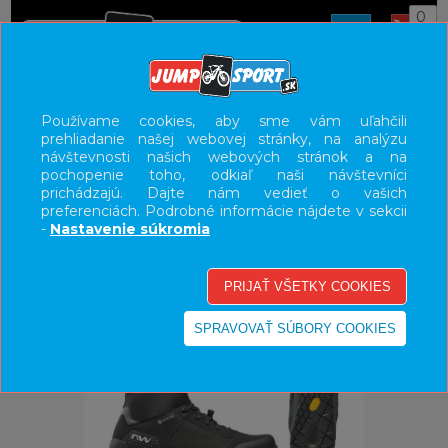
0
ÚVOD
OBUV
HORSKÁ
Používame cookies, aby sme vám uľahčili
prehliadanie našej webovej stránky, na analýzu
UŽÍVATEĽSKÝ PANEL
návštevnosti našich webových stránok a na
pochopenie toho, odkiaľ naši návštevníci
KATEGÓRIE
prichádzajú. Dajte nám vedieť o vašich
preferenciách. Podrobné informácie nájdete v sekcii
HLAVNÉ MENU
-
Nastavenie súkromia
VÝPREDAJ - VŠETKO
-27%