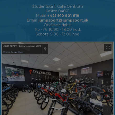
Študentská 1, Galla Centrum
Košice 04001
Mobil:
+421 910 901 619
Email:
jumpsport@jumpsport.sk
Otváracia doba:
Po - Pi: 10:00 - 18:00 hod,
Sobota: 9:00 - 13:00 hod