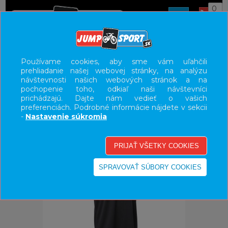
0
ÚVOD
OBLEČENIE
DRESY
Používame cookies, aby sme vám uľahčili
prehliadanie našej webovej stránky, na analýzu
UŽÍVATEĽSKÝ PANEL
návštevnosti našich webových stránok a na
pochopenie toho, odkiaľ naši návštevníci
KATEGÓRIE
prichádzajú. Dajte nám vedieť o vašich
preferenciách. Podrobné informácie nájdete v sekcii
HLAVNÉ MENU
-
Nastavenie súkromia
VÝPREDAJ - VŠETKO