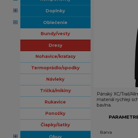
doplnky
oblečenie
bundy/vesty
dresy
nohavice/kraťasy
termoprádlo/spodky
návleky
tričká/mikiny
Pánský XC/Trail/Al
materiál rychleji s
rukavice
bavlna.
ponožky
PARAMETR
čiapky/šatky
Barva
obuv