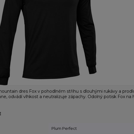
lmountain dres Fox v pohodlném střihu s dlouhými rukávy a prodl
chne, odvádí vlhkost a neutralizuje zápachy. Odolný potisk Fox na 
E
Plum Perfect