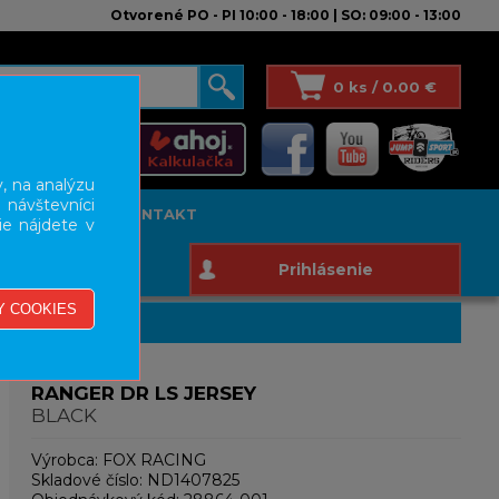
Otvorené PO - PI 10:00 - 18:00 | SO: 09:00 - 13:00
0 ks / 0.00 €
, na analýzu
 návštevníci
T STUDIO
KONTAKT
ie nájdete v
Prihlásenie
RANGER DR LS JERSEY
BLACK
Výrobca:
FOX RACING
Skladové číslo:
ND1407825