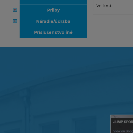
Velikost
prilby
náradie/údržba
príslušenstvo iné