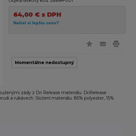
Objednávkový kód:
28864-001
64,00
€
s DPH
Momentálne nedostupný
ouženými zády z Dri Release materiálu. DriRelease
hrudi a rukávech. Složení materiálu: 85% polyester, 15%