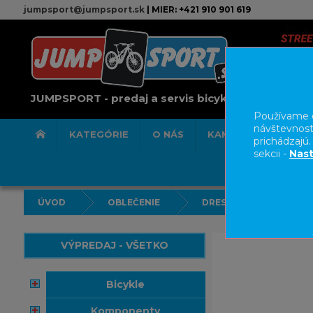
jumpsport@jumpsport.sk
| MIER: +421 910 901 619
JUMPSPORT - predaj a servis bicyklov
Používame c
návštevnost
KATEGÓRIE
O NÁS
KAMENNÁ PREDAJN
prichádzajú
sekcii -
Nast
ÚVOD
OBLEČENIE
DRESY
VÝPREDAJ - VŠETKO
bicykle
komponenty