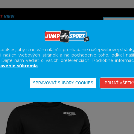
ookies, aby sme vám uľahčili prehliadanie našej webovej stránky
i našich webových stránok a na pochopenie toho, odkiaľ naši
A
SERVIS
SLUŽBY
KARIÉRA
BODY GEOMETRY FI
. Dajte nám vedieť o vašich preferenciách. Podrobné informác
avenie súkromia