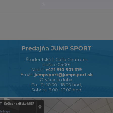
L
Predajňa JUMP SPORT
Študentská 1, Galla Centrum
Košice 04001
Mobil:
+421 910 901 619
Email:
jumpsport@jumpsport.sk
Otváracia doba:
Po - Pi: 10:00 - 18:00 hod,
Sobota: 9:00 - 13:00 hod