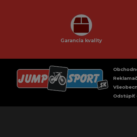
Garancia kvality
Obchodn
Reklamač
Všeobecn
Odstúpiť 