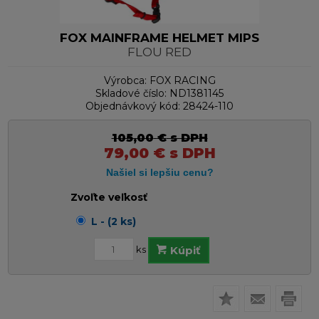
FOX MAINFRAME HELMET MIPS
FLOU RED
Výrobca:
FOX RACING
Skladové číslo:
ND1381145
Objednávkový kód:
28424-110
105,00
€
s DPH
79,00
€
s DPH
Zvoľte veľkosť
L - (2 ks)
ks
Kúpiť