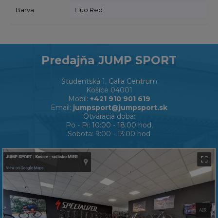
Barva
Fluo Red
Predajňa JUMP SPORT
Študentská 1, Galla Centrum
Košice 04001
Mobil:
+421 910 901 619
Email:
jumpsport@jumpsport.sk
Otváracia doba:
Po - Pi: 10:00 - 18:00 hod,
Sobota: 9:00 - 13:00 hod