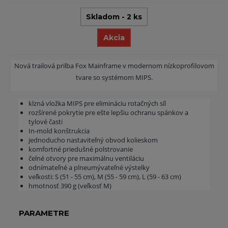
Skladom - 2 ks
Akcia
Nová trailová prilba Fox Mainframe v modernom nízkoprofilovom
tvare so systémom MIPS.
klzná vložka MIPS pre elimináciu rotačných síl
rozšírené pokrytie pre ešte lepšiu ochranu spánkov a
tylové časti
In-mold konštrukcia
jednoducho nastaviteľný obvod kolieskom
komfortné priedušné polstrovanie
čelné otvory pre maximálnu ventiláciu
odnímateľné a plneumývateľné výstelky
veľkosti: S (51 - 55 cm), M (55 - 59 cm), L (59 - 63 cm)
hmotnosť 390 g (veľkosť M)
PARAMETRE