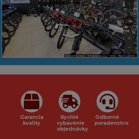
Garancia
Rychlé
Odborné
kvality
vybavenie
poradenstvo
objednávky