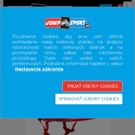
0
ÚVOD
PRILBY
HORSKÉ
Používame cookies, aby sme vám uľahčili
prehliadanie našej webovej stránky, na analýzu
UŽÍVATEĽSKÝ PANEL
návštevnosti našich webových stránok a na
pochopenie toho, odkiaľ naši návštevníci
KATEGÓRIE
prichádzajú. Dajte nám vedieť o vašich
preferenciách. Podrobné informácie nájdete v sekcii
HLAVNÉ MENU
-
Nastavenie súkromia
VÝPREDAJ - VŠETKO
-25%