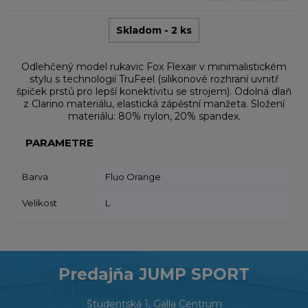
Skladom - 2 ks
Odlehčený model rukavic Fox Flexair v minimalistickém
stylu s technologií TruFeel (silikonové rozhraní uvnitř
špiček prstů pro lepší konektivitu se strojem). Odolná dlaň
z Clarino materiálu, elastická zápěstní manžeta. Složení
materiálu: 80% nylon, 20% spandex.
PARAMETRE
Barva
Fluo Orange
Velikost
L
Predajňa JUMP SPORT
Študentská 1, Galla Centrum