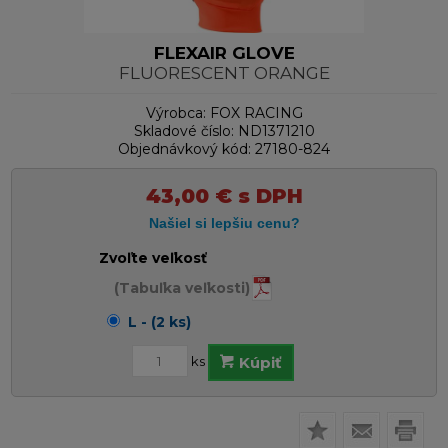
FLEXAIR GLOVE
FLUORESCENT ORANGE
Výrobca:
FOX RACING
Skladové číslo:
ND1371210
Objednávkový kód:
27180-824
43,00
€
s DPH
Zvoľte veľkosť
(Tabuľka veľkosti)
L - (2 ks)
ks
Kúpiť