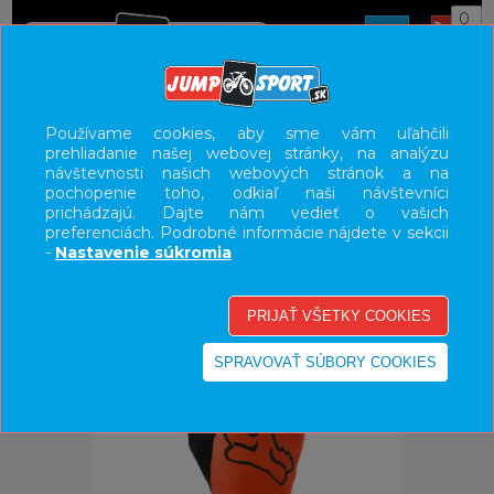
0
ÚVOD
OBLEČENIE
RUKAVICE
Používame cookies, aby sme vám uľahčili
prehliadanie našej webovej stránky, na analýzu
UŽÍVATEĽSKÝ PANEL
návštevnosti našich webových stránok a na
pochopenie toho, odkiaľ naši návštevníci
KATEGÓRIE
prichádzajú. Dajte nám vedieť o vašich
preferenciách. Podrobné informácie nájdete v sekcii
HLAVNÉ MENU
-
Nastavenie súkromia
VÝPREDAJ - VŠETKO