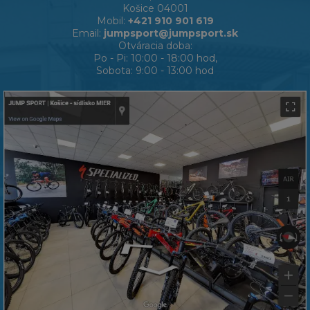
Košice 04001
Mobil:
+421 910 901 619
Email:
jumpsport@jumpsport.sk
Otváracia doba:
Po - Pi: 10:00 - 18:00 hod,
Sobota: 9:00 - 13:00 hod