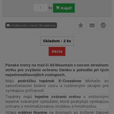
ks
Kúpiť
| Poštovné v rámci SK zdarma
Skladom - 2 ks
Akcia
Pánske tretry na trail či All Mountain v novom strednom
strihu pre zvýšenú ochranu členku a pohodlie pri tých
najadrenalínovejších zostupoch.
Majú
podrážku topánok X-Crossbow
Michelin so
samočistiacimi blokmi vzoru a rozšírenými okrajmi pre
vynikajúcu priľnavosť.
Topánky majú
tepelne zváranú vrstvu
s vnútornými
tepelne zváranými výstužami, ktoré poskytujú vynikajúcu
ochranu s minimalizovanou hrúbkou a hmotnosťou.
Vďaka
mäkkej tkanine
na šnúrkach sú znížené tlakové