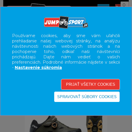
0
ÚVOD
OBUV
HORSKÁ
Používame cookies, aby sme vám uľahčili
prehliadanie našej webovej stránky, na analýzu
UŽÍVATEĽSKÝ PANEL
návštevnosti našich webových stránok a na
pochopenie toho, odkiaľ naši návštevníci
KATEGÓRIE
prichádzajú. Dajte nám vedieť o vašich
preferenciách. Podrobné informácie nájdete v sekcii
HLAVNÉ MENU
-
Nastavenie súkromia
VÝPREDAJ - VŠETKO
-19%