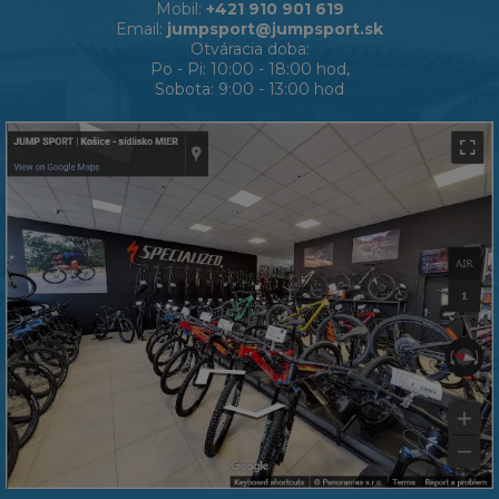
Mobil:
+421 910 901 619
Email:
jumpsport@jumpsport.sk
Otváracia doba:
Po - Pi: 10:00 - 18:00 hod,
Sobota: 9:00 - 13:00 hod