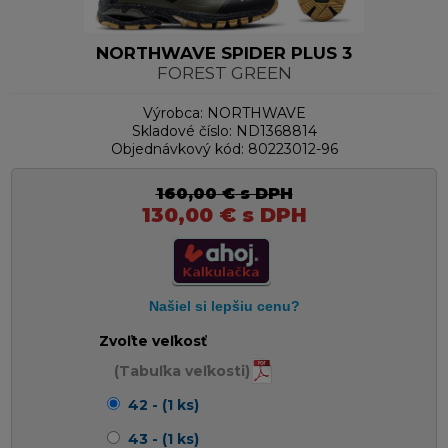
NORTHWAVE SPIDER PLUS 3
FOREST GREEN
Výrobca:
NORTHWAVE
Skladové číslo:
ND1368814
Objednávkový kód:
80223012-96
160,00
€
s DPH
130,00
€
s DPH
Zvoľte veľkosť
(Tabuľka veľkosti)
42 - (1 ks)
43 - (1 ks)