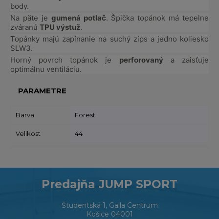
body.
Na päte je
gumená potlač
. Špička topánok má tepelne
zváranú
TPU výstuž
.
Topánky majú zapínanie na suchý zips a jedno koliesko
SLW3.
Horný povrch topánok je
perforovaný
a zaisťuje
optimálnu ventiláciu.
PARAMETRE
Barva
Forest
Velikost
44
Predajňa JUMP SPORT
Študentská 1, Galla Centrum
Košice 04001