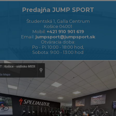
Predajňa JUMP SPORT
Študentská 1, Galla Centrum
Košice 04001
Mobil:
+421 910 901 619
Email:
jumpsport@jumpsport.sk
Otváracia doba:
Po - Pi: 10:00 - 18:00 hod,
Sobota: 9:00 - 13:00 hod