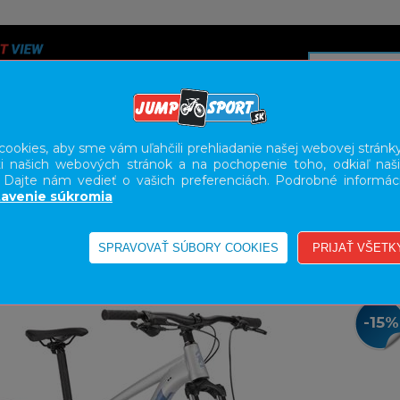
ookies, aby sme vám uľahčili prehliadanie našej webovej stránky
i našich webových stránok a na pochopenie toho, odkiaľ naši
A
SERVIS
SLUŽBY
KARIÉRA
BODY GEOMETRY FI
. Dajte nám vedieť o vašich preferenciách. Podrobné informác
avenie súkromia
L
27,5"
-15%