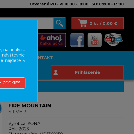
Otvorené PO - PI 10:00 - 18:00 | SO: 09:00 - 13:00
0 ks / 0.00 €
, na analýzu
 návštevníci
T STUDIO
KONTAKT
ie nájdete v
Prihlásenie
FIRE MOUNTAIN
SILVER
Výrobca:
KONA
Rok:
2023