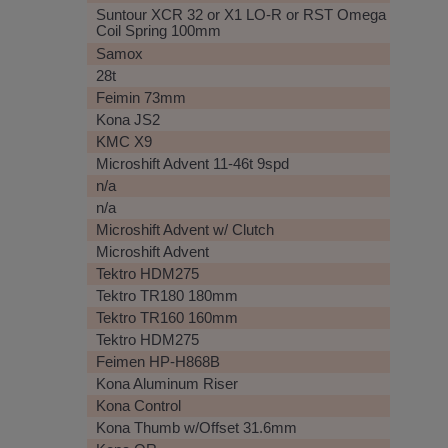
Suntour XCR 32 or X1 LO-R or RST Omega
Coil Spring 100mm
Samox
28t
Feimin 73mm
Kona JS2
KMC X9
Microshift Advent 11-46t 9spd
n/a
n/a
Microshift Advent w/ Clutch
Microshift Advent
Tektro HDM275
Tektro TR180 180mm
Tektro TR160 160mm
Tektro HDM275
Feimen HP-H868B
Kona Aluminum Riser
Kona Control
Kona Thumb w/Offset 31.6mm