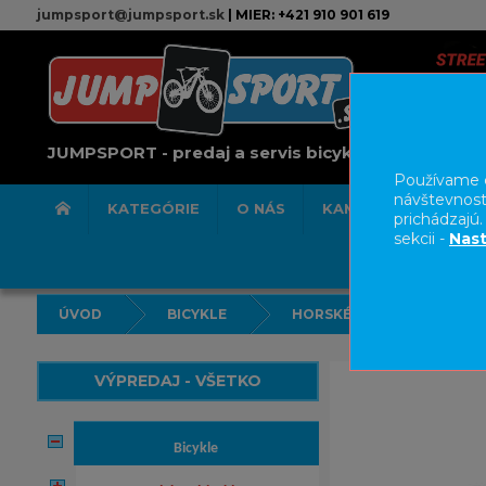
jumpsport@jumpsport.sk
| MIER: +421 910 901 619
JUMPSPORT - predaj a servis bicyklov
Používame c
návštevnost
KATEGÓRIE
O NÁS
KAMENNÁ PREDAJN
prichádzajú
sekcii -
Nast
ÚVOD
BICYKLE
HORSKÉ BICYKLE HARDTAI
VÝPREDAJ - VŠETKO
bicykle