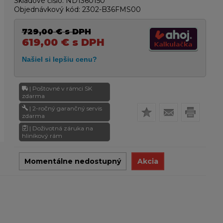
Skladové číslo:
ND1360150
Objednávkový kód:
2302-B36FMS00
729,00
€
s DPH
619,00
€
s DPH
| Poštovné v rámci SK
zdarma
| 2-ročný garančný servis
zdarma
| Doživotná záruka na
hliníkový rám
Momentálne nedostupný
Akcia