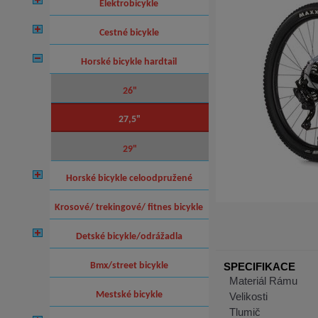
elektrobicykle
cestné bicykle
horské bicykle hardtail
26"
27,5"
29"
horské bicykle celoodpružené
krosové/ trekingové/ fitnes bicykle
detské bicykle/odrážadla
bmx/street bicykle
SPECIFIKACE
Materiál Rámu
mestské bicykle
Velikosti
Tlumič