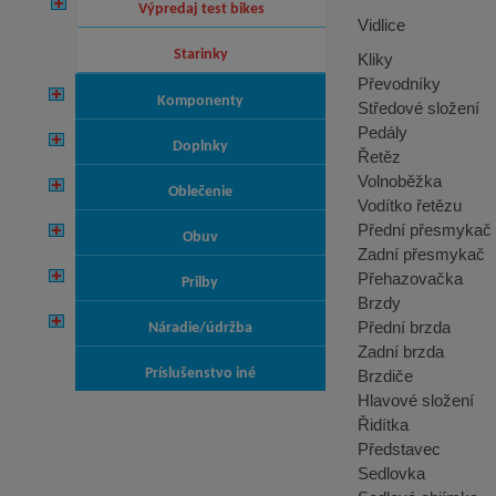
výpredaj test bikes
Vidlice
starinky
Kliky
Převodníky
komponenty
Středové složení
Pedály
doplnky
Řetěz
Volnoběžka
oblečenie
Vodítko řetězu
Přední přesmykač
obuv
Zadní přesmykač
Přehazovačka
prilby
Brzdy
Přední brzda
náradie/údržba
Zadní brzda
príslušenstvo iné
Brzdiče
Hlavové složení
Řidítka
Představec
Sedlovka