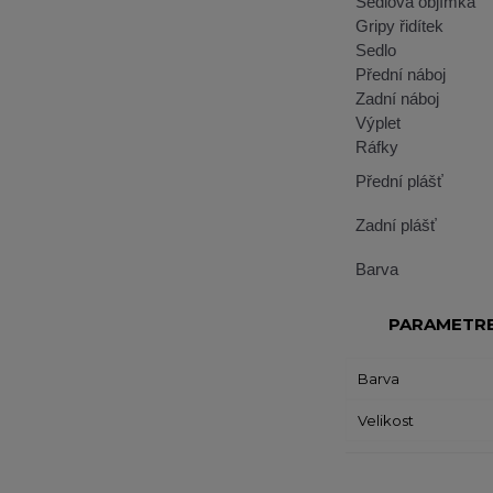
Sedlová objímka
Gripy řidítek
Sedlo
Přední náboj
Zadní náboj
Výplet
Ráfky
Přední plášť
Zadní plášť
Barva
PARAMETR
Barva
Velikost