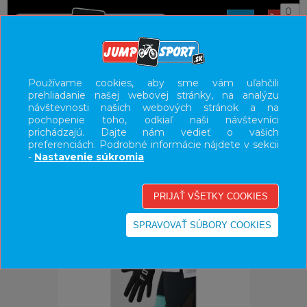
0
ÚVOD
OBLEČENIE
RUKAVICE
Používame cookies, aby sme vám uľahčili
prehliadanie našej webovej stránky, na analýzu
UŽÍVATEĽSKÝ PANEL
návštevnosti našich webových stránok a na
pochopenie toho, odkiaľ naši návštevníci
KATEGÓRIE
prichádzajú. Dajte nám vedieť o vašich
preferenciách. Podrobné informácie nájdete v sekcii
HLAVNÉ MENU
-
Nastavenie súkromia
VÝPREDAJ - VŠETKO