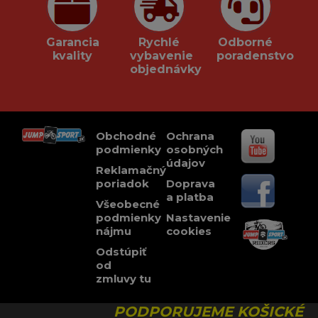
Garancia
Rychlé
Odborné
kvality
vybavenie
poradenstvo
objednávky
Obchodné
Ochrana
podmienky
osobných
údajov
Reklamačný
poriadok
Doprava
a platba
Všeobecné
podmienky
Nastavenie
nájmu
cookies
Odstúpiť
od
zmluvy tu
PODPORUJEME KOŠICKÉ