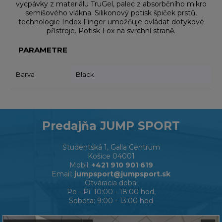
vycpávky z materiálu TruGel, palec z absorbčního mikro
semišového vlákna. Silikonový potisk špiček prstů,
technologie Index Finger umožňuje ovládat dotykové
přístroje. Potisk Fox na svrchní straně.
PARAMETRE
Barva
Black
Predajňa JUMP SPORT
Študentská 1, Galla Centrum
Košice 04001
Mobil:
+421 910 901 619
Email:
jumpsport@jumpsport.sk
Otváracia doba:
Po - Pi: 10:00 - 18:00 hod,
Sobota: 9:00 - 13:00 hod