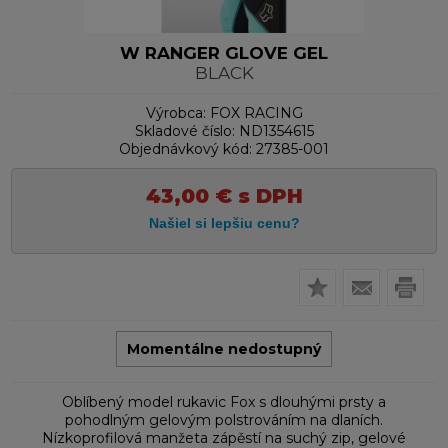
W RANGER GLOVE GEL
BLACK
Výrobca:
FOX RACING
Skladové číslo:
ND1354615
Objednávkový kód:
27385-001
43,00
€
s DPH
Momentálne nedostupný
Oblíbený model rukavic Fox s dlouhými prsty a
pohodlným gelovým polstrováním na dlaních.
Nízkoprofilová manžeta zápěstí na suchý zip, gelové