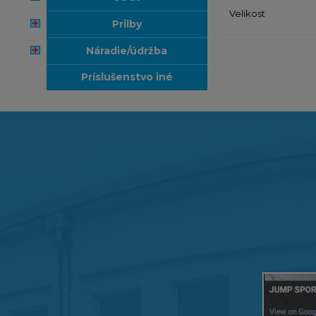
Velikost
prilby
náradie/údržba
príslušenstvo iné