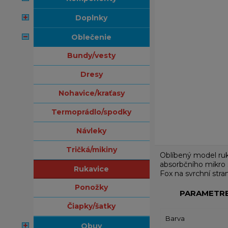
doplnky
oblečenie
bundy/vesty
dresy
nohavice/kraťasy
termoprádlo/spodky
návleky
tričká/mikiny
Oblíbený model ruka
absorbčního mikro 
rukavice
Fox na svrchní stra
ponožky
PARAMETR
čiapky/šatky
Barva
obuv