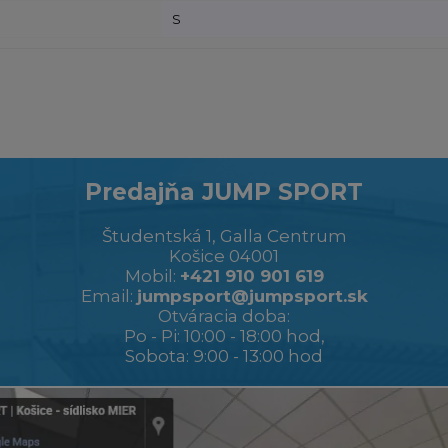
S
Predajňa JUMP SPORT
Študentská 1, Galla Centrum
Košice 04001
Mobil:
+421 910 901 619
Email:
jumpsport@jumpsport.sk
Otváracia doba:
Po - Pi: 10:00 - 18:00 hod,
Sobota: 9:00 - 13:00 hod