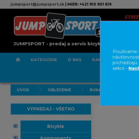
jumpsport@jumpsport.sk
| MIER: +421 910 901 619
JUMPSPORT - predaj a servis bicyklov
Používame c
návštevnost
KATEGÓRIE
O NÁS
KAMENNÁ PREDAJN
prichádzajú
sekcii -
Nast
ÚVOD
OBLEČENIE
RUKAVICE
VÝPREDAJ - VŠETKO
bicykle
komponenty