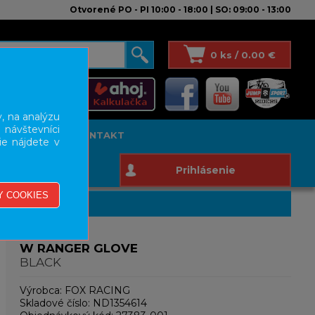
Otvorené PO - PI 10:00 - 18:00 | SO: 09:00 - 13:00
0 ks / 0.00 €
, na analýzu
 návštevníci
T STUDIO
KONTAKT
ie nájdete v
Prihlásenie
W RANGER GLOVE
BLACK
Výrobca:
FOX RACING
Skladové číslo:
ND1354614