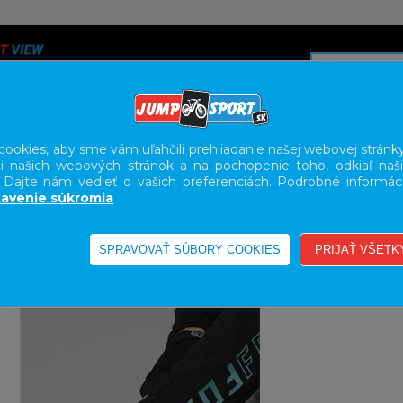
ookies, aby sme vám uľahčili prehliadanie našej webovej stránky
i našich webových stránok a na pochopenie toho, odkiaľ naši
A
SERVIS
SLUŽBY
KARIÉRA
BODY GEOMETRY FI
. Dajte nám vedieť o vašich preferenciách. Podrobné informác
avenie súkromia