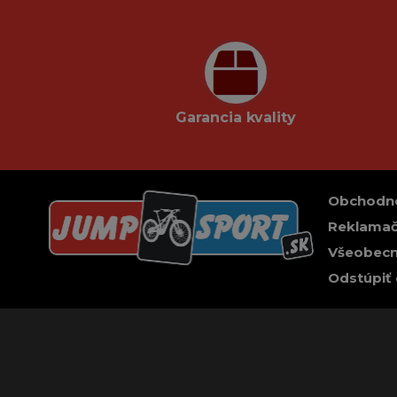
Garancia kvality
Obchodn
Reklamač
Všeobecn
Odstúpiť 