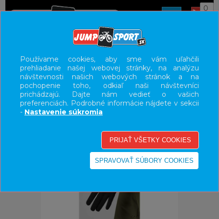
0
ÚVOD
OBLEČENIE
RUKAVICE
Používame cookies, aby sme vám uľahčili
prehliadanie našej webovej stránky, na analýzu
UŽÍVATEĽSKÝ PANEL
návštevnosti našich webových stránok a na
pochopenie toho, odkiaľ naši návštevníci
KATEGÓRIE
prichádzajú. Dajte nám vedieť o vašich
preferenciách. Podrobné informácie nájdete v sekcii
HLAVNÉ MENU
-
Nastavenie súkromia
VÝPREDAJ - VŠETKO