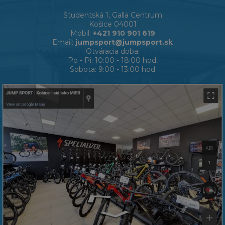
Študentská 1, Galla Centrum
Košice 04001
Mobil:
+421 910 901 619
Email:
jumpsport@jumpsport.sk
Otváracia doba:
Po - Pi: 10:00 - 18:00 hod,
Sobota: 9:00 - 13:00 hod