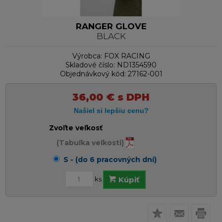
RANGER GLOVE
BLACK
Výrobca:
FOX RACING
Skladové číslo:
ND1354590
Objednávkový kód:
27162-001
36,00
€
s DPH
Zvoľte veľkosť
(Tabuľka veľkosti)
S - (do 6 pracovných dní)
ks
Kúpiť