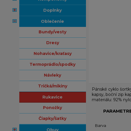
doplnky
oblečenie
bundy/vesty
dresy
nohavice/kraťasy
termoprádlo/spodky
návleky
tričká/mikiny
Pánské cyklo šortk
kapsy, boční zip ka
rukavice
materiálu: 92% nyl
ponožky
PARAMETR
čiapky/šatky
Barva
obuv