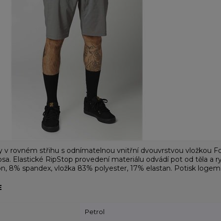
y v rovném střihu s odnímatelnou vnitřní dvouvrstvou vložkou F
psa. Elastické RipStop provedení materiálu odvádí pot od těla a r
on, 8% spandex, vložka 83% polyester, 17% elastan. Potisk logem
E
Petrol