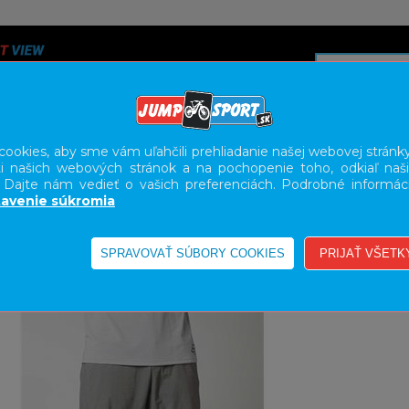
ookies, aby sme vám uľahčili prehliadanie našej webovej stránky
i našich webových stránok a na pochopenie toho, odkiaľ naši
A
SERVIS
SLUŽBY
KARIÉRA
BODY GEOMETRY FI
. Dajte nám vedieť o vašich preferenciách. Podrobné informác
avenie súkromia