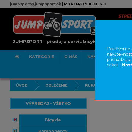
jumpsport@jumpsport.sk
| MIER: +421 910 901 619
JUMPSPORT - predaj a servis bicyklov
Používame c
návštevnost
KATEGÓRIE
O NÁS
KAMENNÁ PREDAJN
prichádzajú
sekcii -
Nast
ÚVOD
OBLEČENIE
RUKAVICE
VÝPREDAJ - VŠETKO
bicykle
komponenty