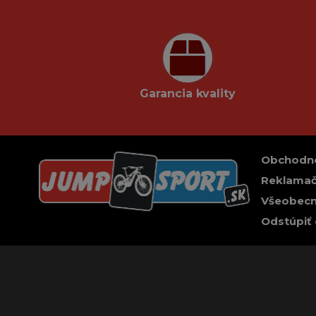
Garancia kvality
Obchodn
Reklamač
Všeobecn
Odstúpiť 