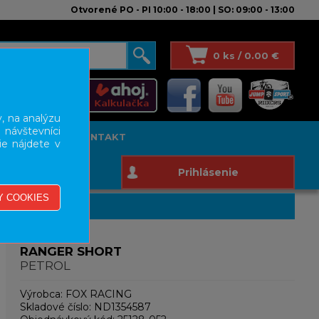
Otvorené PO - PI 10:00 - 18:00 | SO: 09:00 - 13:00
0 ks / 0.00 €
, na analýzu
 návštevníci
T STUDIO
KONTAKT
ie nájdete v
Prihlásenie
RANGER SHORT
PETROL
Výrobca:
FOX RACING
Skladové číslo:
ND1354587