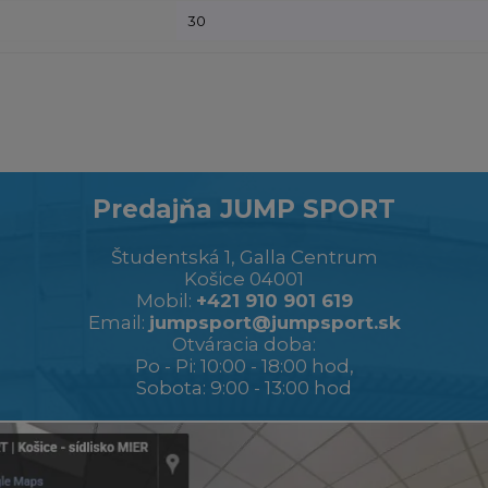
30
Predajňa JUMP SPORT
Študentská 1, Galla Centrum
Košice 04001
Mobil:
+421 910 901 619
Email:
jumpsport@jumpsport.sk
Otváracia doba:
Po - Pi: 10:00 - 18:00 hod,
Sobota: 9:00 - 13:00 hod