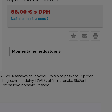
Objednávkový kód:
25128-052
88,00
€
s DPH
Momentálne nedostupný
ox Evo. Nastavování obvodu vnitřním páskem, 2 přední
ychleji schne, odolný DWR zátěr materiálu. Složení
 Fox na levé nohavici vespod.