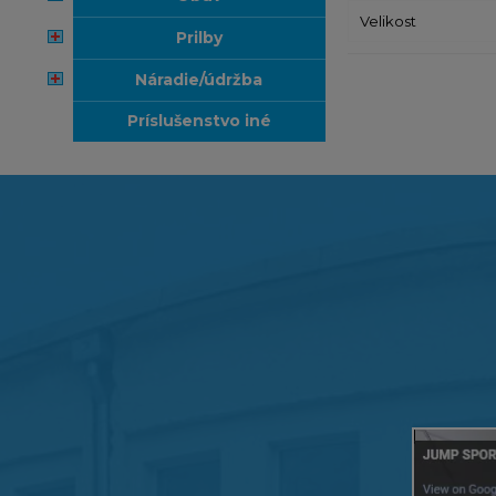
Velikost
prilby
náradie/údržba
príslušenstvo iné