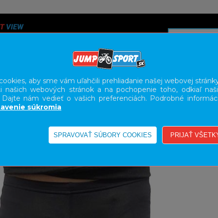
ookies, aby sme vám uľahčili prehliadanie našej webovej stránky
i našich webových stránok a na pochopenie toho, odkiaľ naši
A
SERVIS
SLUŽBY
KARIÉRA
BODY GEOMETRY FI
. Dajte nám vedieť o vašich preferenciách. Podrobné informác
avenie súkromia