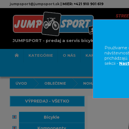
jumpsport@jumpsport.sk
| MIER: +421 910 901 619
JUMPSPORT - predaj a servis bicyklov
Používame c
návštevnost
KATEGÓRIE
O NÁS
KAMENNÁ PREDAJN
prichádzajú
sekcii -
Nast
ÚVOD
OBLEČENIE
NOHAVICE/KRAŤASY
VÝPREDAJ - VŠETKO
bicykle
komponenty