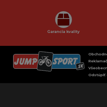
Garancia kvality
Obchodn
Reklamač
Všeobecn
Odstúpiť 