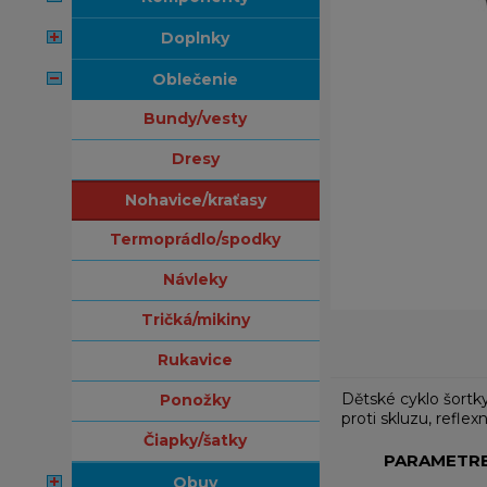
doplnky
oblečenie
bundy/vesty
dresy
nohavice/kraťasy
termoprádlo/spodky
návleky
tričká/mikiny
rukavice
Dětské cyklo šortky
ponožky
proti skluzu, reflexn
čiapky/šatky
PARAMETR
obuv