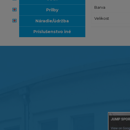
Barva
prilby
Velikost
náradie/údržba
príslušenstvo iné