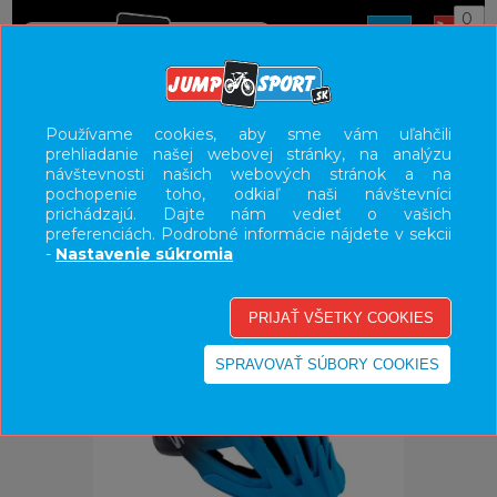
0
ÚVOD
PRILBY
HORSKÉ
Používame cookies, aby sme vám uľahčili
prehliadanie našej webovej stránky, na analýzu
UŽÍVATEĽSKÝ PANEL
návštevnosti našich webových stránok a na
pochopenie toho, odkiaľ naši návštevníci
KATEGÓRIE
prichádzajú. Dajte nám vedieť o vašich
preferenciách. Podrobné informácie nájdete v sekcii
HLAVNÉ MENU
-
Nastavenie súkromia
VÝPREDAJ - VŠETKO
-40%