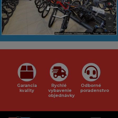
Garancia
Rychlé
Odborné
kvality
vybavenie
poradenstvo
objednávky