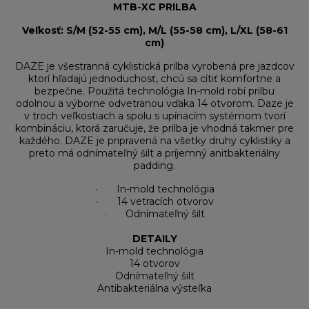
MTB-XC PRILBA
Veľkosť: S/M (52-55 cm), M/L (55-58 cm), L/XL (58-61
cm)
DAZE je všestranná cyklistická prilba vyrobená pre jazdcov
ktorí hľadajú jednoduchosť, chcú sa cítiť komfortne a
bezpečne. Použitá technológia In-mold robí prilbu
odolnou a výborne odvetranou vďaka 14 otvorom. Daze je
v troch veľkostiach a spolu s upínacím systémom tvorí
kombináciu, ktorá zaručuje, že prilba je vhodná takmer pre
každého. DAZE je pripravená na všetky druhy cyklistiky a
preto má odnímateľný šilt a príjemný anitbakteriálny
padding.
· In-mold technológia
· 14 vetracích otvorov
· Odnímateľný šilt
DETAILY
In-mold technológia
14 otvorov
Odnímateľný šilt
Antibakteriálna výsteľka