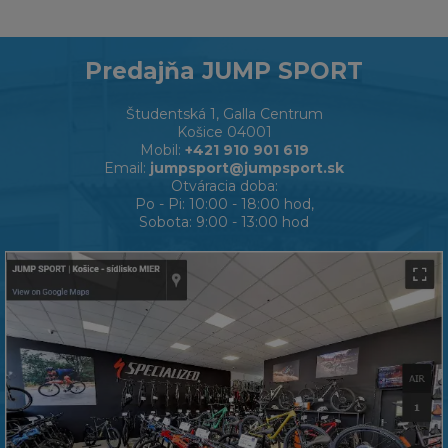
Predajňa JUMP SPORT
Študentská 1, Galla Centrum
Košice 04001
Mobil:
+421 910 901 619
Email:
jumpsport@jumpsport.sk
Otváracia doba:
Po - Pi: 10:00 - 18:00 hod,
Sobota: 9:00 - 13:00 hod