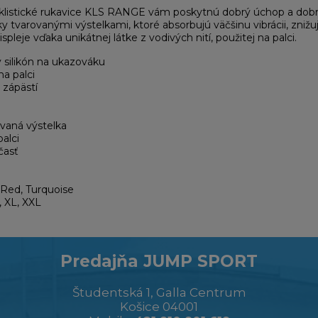
klistické rukavice KLS RANGE vám poskytnú dobrý úchop a dobrú 
y tvarovanými výstelkami, ktoré absorbujú väčšinu vibrácii, zniž
pleje vďaka unikátnej látke z vodivých nití, použitej na palci.
ilikón na ukazováku
a palci
zápästí
vaná výstelka
alci
časť
 Red, Turquoise
, XL, XXL
Predajňa JUMP SPORT
Študentská 1, Galla Centrum
Košice 04001