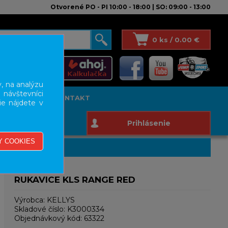
Otvorené PO - PI 10:00 - 18:00 | SO: 09:00 - 13:00
0 ks / 0.00 €
, na analýzu
 návštevníci
T STUDIO
KONTAKT
ie nájdete v
Prihlásenie
RUKAVICE KLS RANGE RED
Výrobca:
KELLYS
Skladové číslo:
K3000334
Objednávkový kód:
63322