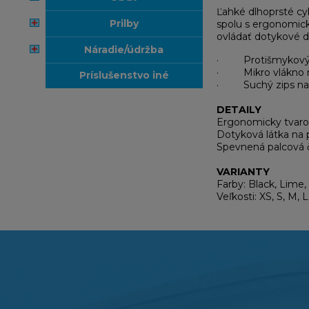
Ľahké dlhoprsté cy
prilby
spolu s ergonomick
ovládať dotykové dis
náradie/údržba
· Protišmykový s
· Mikro vlákno n
príslušenstvo iné
· Suchý zips na 
DETAILY
Ergonomicky tvaro
Dotyková látka na p
Spevnená palcová 
VARIANTY
Farby: Black, Lime,
Veľkosti: XS, S, M, L