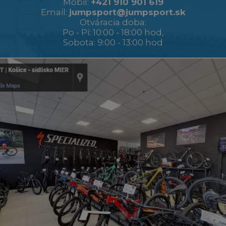
Mobil:
+421 910 901 619
Email:
jumpsport@jumpsport.sk
Otváracia doba:
Po - Pi: 10:00 - 18:00 hod,
Sobota: 9:00 - 13:00 hod