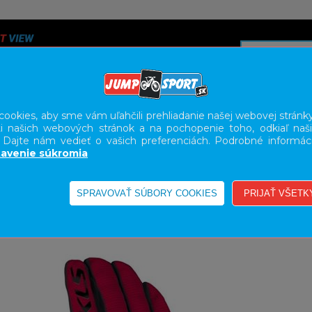
ookies, aby sme vám uľahčili prehliadanie našej webovej stránky
i našich webových stránok a na pochopenie toho, odkiaľ naši
A
SERVIS
SLUŽBY
KARIÉRA
BODY GEOMETRY FI
. Dajte nám vedieť o vašich preferenciách. Podrobné informác
avenie súkromia