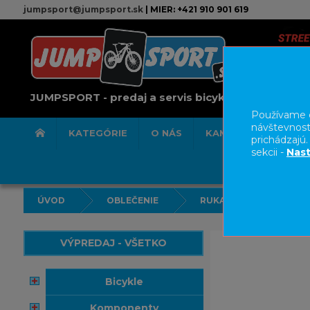
jumpsport@jumpsport.sk
| MIER: +421 910 901 619
JUMPSPORT - predaj a servis bicyklov
Používame c
návštevnost
KATEGÓRIE
O NÁS
KAMENNÁ PREDAJN
prichádzajú
sekcii -
Nast
ÚVOD
OBLEČENIE
RUKAVICE
VÝPREDAJ - VŠETKO
bicykle
komponenty