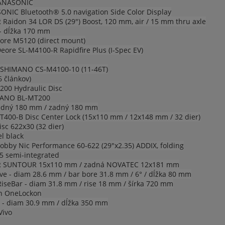
ANASONIC
NIC Bluetooth® 5.0 navigation Side Color Display
aidon 34 LOR DS (29") Boost, 120 mm, air / 15 mm thru axle
- dĺžka 170 mm
re M5120 (direct mount)
re SL-M4100-R Rapidfire Plus (I-Spec EV)
SHIMANO CS-M4100-10 (11-46T)
 článkov)
0 Hydraulic Disc
ANO BL-MT200
dný 180 mm / zadný 180 mm
00-B Disc Center Lock (15x110 mm / 12x148 mm / 32 dier)
sc 622x30 (32 dier)
el black
by Nic Performance 60-622 (29"x2.35) ADDIX, folding
5 semi-integrated
R SUNTOUR 15x110 mm / zadná NOVATEC 12x181 mm
ve - diam 28.6 mm / bar bore 31.8 mm / 6° / dĺžka 80 mm
RiseBar - diam 31.8 mm / rise 18 mm / šírka 720 mm
n OneLockon
 - diam 30.9 mm / dĺžka 350 mm
Vivo