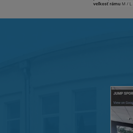
veľkosť rámu
M / L 