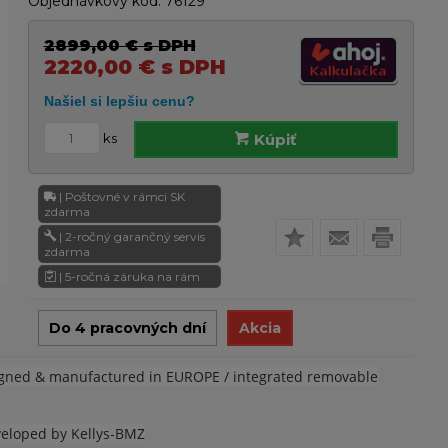
Objednávkový kód:
76129
2899,00
€
s DPH
2220,00
€
s DPH
ks
Kúpiť
| Poštovné v rámci SK
zdarma
| 2-ročný garančný servis
zdarma
| 5-ročná záruka na rám
Do 4 pracovných dní
Akcia
igned & manufactured in EUROPE / integrated removable
veloped by Kellys-BMZ