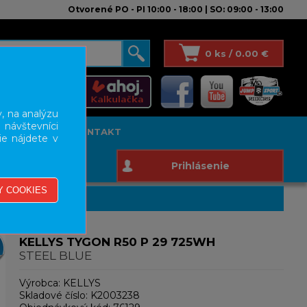
Otvorené PO - PI 10:00 - 18:00 | SO: 09:00 - 13:00
0 ks / 0.00 €
, na analýzu
 návštevníci
T STUDIO
KONTAKT
ie nájdete v
Prihlásenie
KELLYS TYGON R50 P 29 725WH
STEEL BLUE
Výrobca:
KELLYS
Skladové číslo:
K2003238