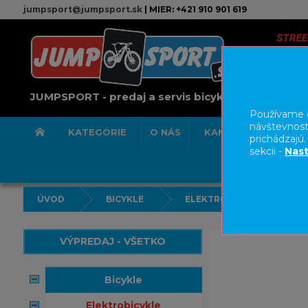
jumpsport@jumpsport.sk
| MIER: +421 910 901 619
JUMPSPORT - predaj a servis bicyklov
Používame c
návštevnost
KATEGÓRIE
O NÁS
KAMENNÁ PREDAJN
prichádzajú
sekcii -
Nast
ÚVOD
BICYKLE
ELEKTROBICYKLE
VÝPREDAJ - VŠETKO
bicykle
elektrobicykle