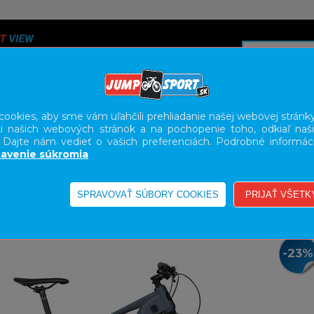
ookies, aby sme vám uľahčili prehliadanie našej webovej stránky
i našich webových stránok a na pochopenie toho, odkiaľ naši
A
SERVIS
SLUŽBY
KARIÉRA
BODY GEOMETRY FI
. Dajte nám vedieť o vašich preferenciách. Podrobné informác
avenie súkromia
E-BIKE HORSKÉ HARDTAIL, PEVNÉ
-23%