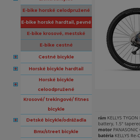
e-bike horské celodpružené
e-bike horské hardtail, pevné
e-bike krosové, mestské
e-bike cestné
cestné bicykle
horské bicykle hardtail
horské bicykle
celoodpružené
krosové/ trekingové/ fitnes
bicykle
KELLYS TYGON R-
rám
detské bicykle/odrážadla
battery, 1.5" taper
motor
PANASONIC GX
bmx/street bicykle
batéria
KELLYS Re-Ch