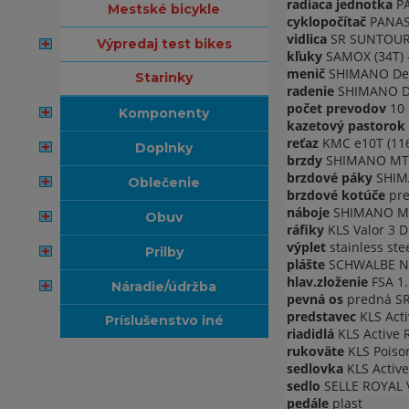
radiaca jednotka
P
mestské bicykle
cyklopočítač
PANASO
vidlica
SR SUNTOUR R
výpredaj test bikes
kľuky
SAMOX (34T) 
menič
SHIMANO Deo
starinky
radenie
SHIMANO Deo
počet prevodov
10
komponenty
kazetový pastorok
reťaz
KMC e10T (116
doplnky
brzdy
SHIMANO MT20
brzdové páky
SHIM
oblečenie
brzdové kotúče
pre
náboje
SHIMANO MT4
obuv
ráfiky
KLS Valor 3 Di
výplet
stainless ste
prilby
plášte
SCHWALBE Nob
hlav.zloženie
FSA 1.
náradie/údržba
pevná os
predná S
predstavec
KLS Acti
príslušenstvo iné
riadidlá
KLS Active 
rukoväte
KLS Poiso
sedlovka
KLS Active
sedlo
SELLE ROYAL 
pedále
plast