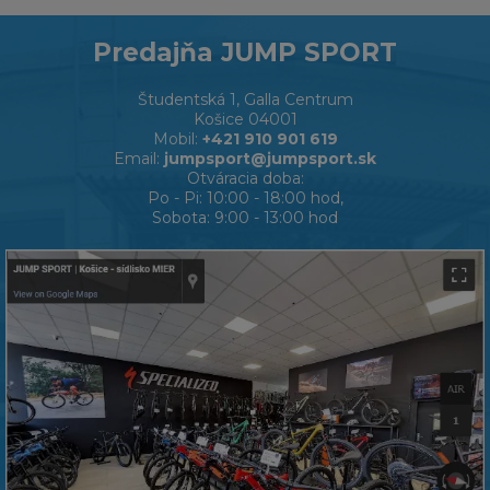
Predajňa JUMP SPORT
Študentská 1, Galla Centrum
Košice 04001
Mobil:
+421 910 901 619
Email:
jumpsport@jumpsport.sk
Otváracia doba:
Po - Pi: 10:00 - 18:00 hod,
Sobota: 9:00 - 13:00 hod