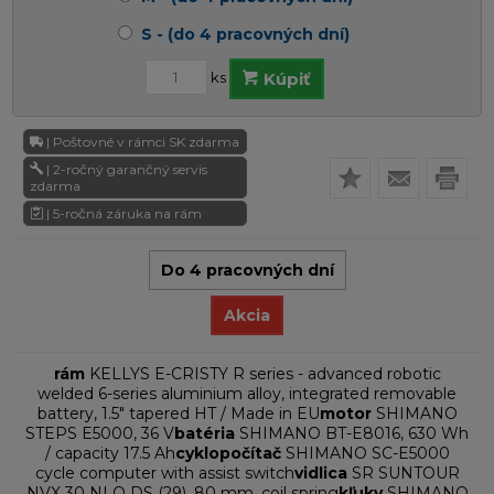
S - (do 4 pracovných dní)
ks
Kúpiť
| Poštovné v rámci SK zdarma
| 2-ročný garančný servis
zdarma
| 5-ročná záruka na rám
Do 4 pracovných dní
Akcia
rám
KELLYS E-CRISTY R series - advanced robotic
welded 6-series aluminium alloy, integrated removable
battery, 1.5" tapered HT / Made in EU
motor
SHIMANO
STEPS E5000, 36 V
batéria
SHIMANO BT-E8016, 630 Wh
/ capacity 17.5 Ah
cyklopočítač
SHIMANO SC-E5000
cycle computer with assist switch
vidlica
SR SUNTOUR
NVX 30 NLO DS (29), 80 mm, coil spring
kľuky
SHIMANO