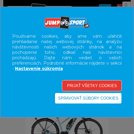
0
ÚVOD
BICYKLE
ELEKTROBICYKLE
Používame cookies, aby sme vám uľahčili
prehliadanie našej webovej stránky, na analýzu
E-BIKE KROSOVÉ, MESTSKÉ
návštevnosti našich webových stránok a na
pochopenie toho, odkiaľ naši návštevníci
UŽÍVATEĽSKÝ PANEL
prichádzajú. Dajte nám vedieť o vašich
preferenciách. Podrobné informácie nájdete v sekcii
KATEGÓRIE
-
Nastavenie súkromia
HLAVNÉ MENU
VÝPREDAJ - VŠETKO
-27%