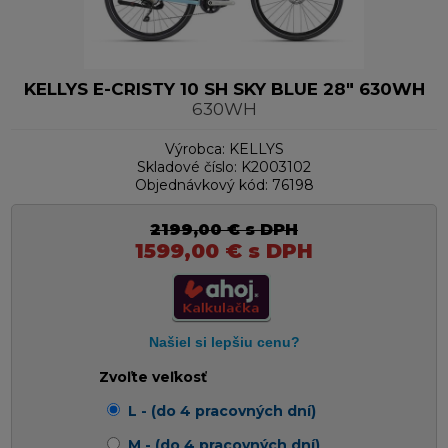
KELLYS E-CRISTY 10 SH SKY BLUE 28" 630WH
630WH
Výrobca:
KELLYS
Skladové číslo:
K2003102
Objednávkový kód:
76198
2199,00
€
s DPH
1599,00
€
s DPH
Zvoľte veľkosť
L - (do 4 pracovných dní)
M - (do 4 pracovných dní)