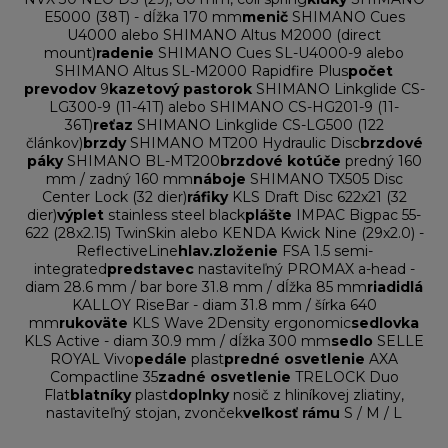
E5000 (38T) - dĺžka 170 mm
menič
SHIMANO Cues
U4000 alebo SHIMANO Altus M2000 (direct
mount)
radenie
SHIMANO Cues SL-U4000-9 alebo
SHIMANO Altus SL-M2000 Rapidfire Plus
počet
prevodov
9
kazetový pastorok
SHIMANO Linkglide CS-
LG300-9 (11-41T) alebo SHIMANO CS-HG201-9 (11-
36T)
reťaz
SHIMANO Linkglide CS-LG500 (122
článkov)
brzdy
SHIMANO MT200 Hydraulic Disc
brzdové
páky
SHIMANO BL-MT200
brzdové kotúče
predný 160
mm / zadný 160 mm
náboje
SHIMANO TX505 Disc
Center Lock (32 dier)
ráfiky
KLS Draft Disc 622x21 (32
dier)
výplet
stainless steel black
plášte
IMPAC Bigpac 55-
622 (28x2.15) TwinSkin alebo KENDA Kwick Nine (29x2.0) -
ReflectiveLine
hlav.zloženie
FSA 1.5 semi-
integrated
predstavec
nastaviteľný PROMAX a-head -
diam 28.6 mm / bar bore 31.8 mm / dĺžka 85 mm
riadidlá
KALLOY RiseBar - diam 31.8 mm / šírka 640
mm
rukoväte
KLS Wave 2Density ergonomic
sedlovka
KLS Active - diam 30.9 mm / dĺžka 300 mm
sedlo
SELLE
ROYAL Vivo
pedále
plast
predné osvetlenie
AXA
Compactline 35
zadné osvetlenie
TRELOCK Duo
Flat
blatníky
plast
doplnky
nosič z hliníkovej zliatiny,
nastaviteľný stojan, zvonček
veľkosť rámu
S / M / L