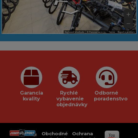
Garancia
Rychlé
Odborné
kvality
vybavenie
poradenstvo
objednávky
Obchodné
Ochrana