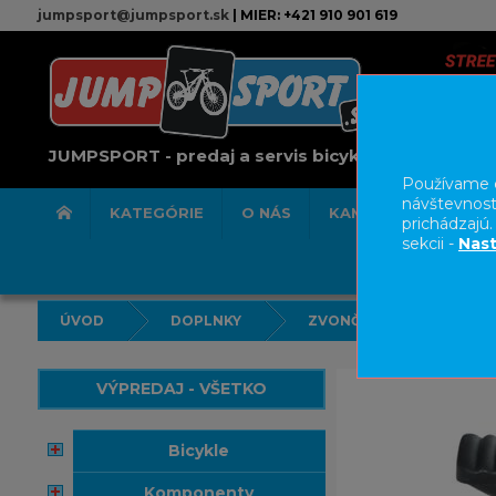
jumpsport@jumpsport.sk
| MIER: +421 910 901 619
JUMPSPORT - predaj a servis bicyklov
Používame c
návštevnost
KATEGÓRIE
O NÁS
KAMENNÁ PREDAJN
prichádzajú
sekcii -
Nast
ÚVOD
DOPLNKY
ZVONČEKY
VÝPREDAJ - VŠETKO
bicykle
komponenty