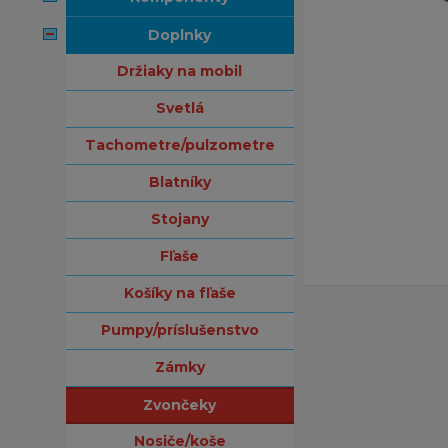
doplnky
držiaky na mobil
svetlá
tachometre/pulzometre
blatníky
stojany
fľaše
košíky na fľaše
pumpy/príslušenstvo
zámky
zvončeky
nosiče/koše