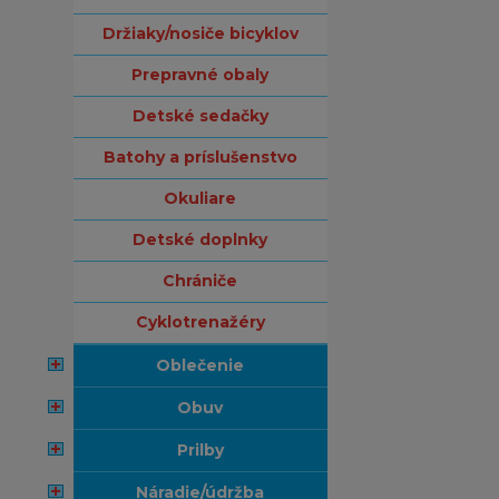
držiaky/nosiče bicyklov
prepravné obaly
detské sedačky
batohy a príslušenstvo
okuliare
detské doplnky
chrániče
cyklotrenažéry
oblečenie
obuv
prilby
náradie/údržba