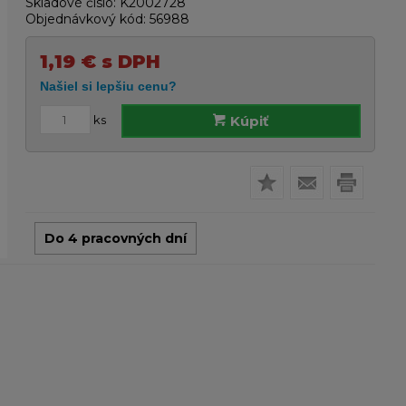
Skladové číslo:
K2002728
Objednávkový kód:
56988
1,19
€
s DPH
ks
Kúpiť
Do 4 pracovných dní