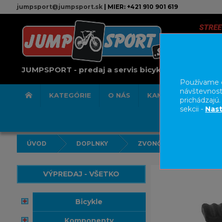
jumpsport@jumpsport.sk
| MIER: +421 910 901 619
JUMPSPORT - predaj a servis bicyklov
Používame c
návštevnost
KATEGÓRIE
O NÁS
KAMENNÁ PREDAJN
prichádzajú
sekcii -
Nast
ÚVOD
DOPLNKY
ZVONČEKY
VÝPREDAJ - VŠETKO
bicykle
komponenty