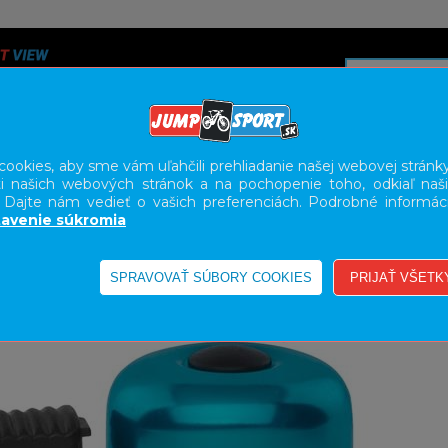
ookies, aby sme vám uľahčili prehliadanie našej webovej stránky
i našich webových stránok a na pochopenie toho, odkiaľ naši
A
SERVIS
SLUŽBY
KARIÉRA
BODY GEOMETRY FI
. Dajte nám vedieť o vašich preferenciách. Podrobné informác
avenie súkromia