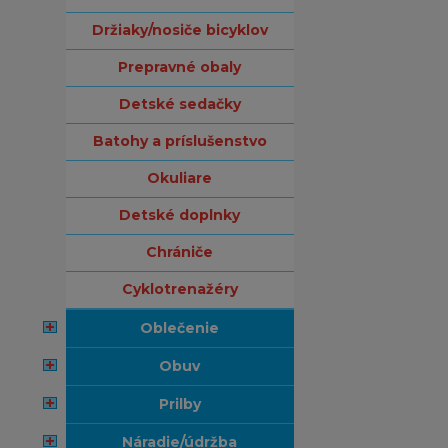
držiaky/nosiče bicyklov
prepravné obaly
detské sedačky
batohy a príslušenstvo
okuliare
detské doplnky
chrániče
cyklotrenažéry
oblečenie
obuv
prilby
náradie/údržba