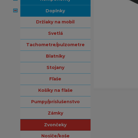
doplnky
držiaky na mobil
svetlá
tachometre/pulzometre
blatníky
stojany
fľaše
košíky na fľaše
pumpy/príslušenstvo
zámky
zvončeky
nosiče/koše