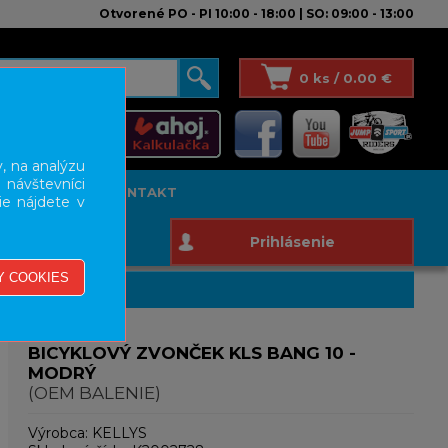
Otvorené PO - PI 10:00 - 18:00 | SO: 09:00 - 13:00
0 ks / 0.00 €
, na analýzu
 návštevníci
T STUDIO
KONTAKT
ie nájdete v
Prihlásenie
BICYKLOVÝ ZVONČEK KLS BANG 10 -
MODRÝ
(OEM BALENIE)
Výrobca:
KELLYS