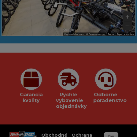
Garancia
Rychlé
Odborné
kvality
vybavenie
poradenstvo
objednávky
Obchodné
Ochrana