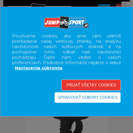
0
ÚVOD
DOPLNKY
ZVONČEKY
Používame cookies, aby sme vám uľahčili
prehliadanie našej webovej stránky, na analýzu
UŽÍVATEĽSKÝ PANEL
návštevnosti našich webových stránok a na
pochopenie toho, odkiaľ naši návštevníci
KATEGÓRIE
prichádzajú. Dajte nám vedieť o vašich
preferenciách. Podrobné informácie nájdete v sekcii
HLAVNÉ MENU
-
Nastavenie súkromia
VÝPREDAJ - VŠETKO