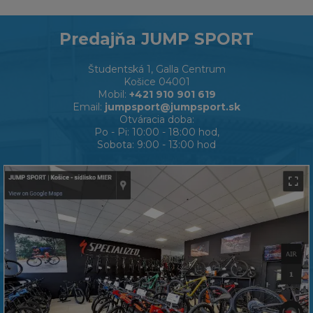
Predajňa JUMP SPORT
Študentská 1, Galla Centrum
Košice 04001
Mobil:
+421 910 901 619
Email:
jumpsport@jumpsport.sk
Otváracia doba:
Po - Pi: 10:00 - 18:00 hod,
Sobota: 9:00 - 13:00 hod