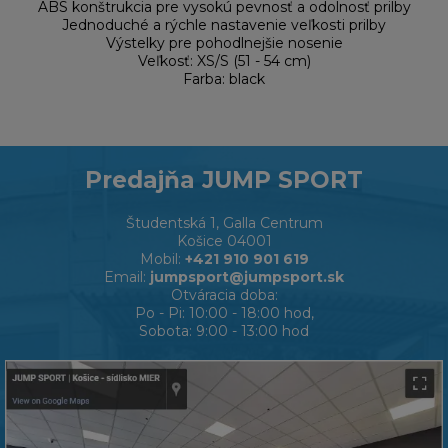
ABS konštrukcia pre vysokú pevnosť a odolnosť prilby
Jednoduché a rýchle nastavenie veľkosti prilby
Výstelky pre pohodlnejšie nosenie
Veľkosť: XS/S (51 - 54 cm)
Farba: black
Predajňa JUMP SPORT
Študentská 1, Galla Centrum
Košice 04001
Mobil:
+421 910 901 619
Email:
jumpsport@jumpsport.sk
Otváracia doba:
Po - Pi: 10:00 - 18:00 hod,
Sobota: 9:00 - 13:00 hod