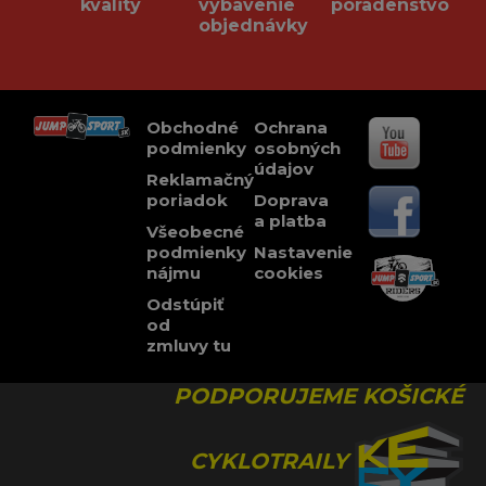
kvality
vybavenie
poradenstvo
objednávky
Obchodné
Ochrana
podmienky
osobných
údajov
Reklamačný
poriadok
Doprava
a platba
Všeobecné
podmienky
Nastavenie
nájmu
cookies
Odstúpiť
od
zmluvy tu
PODPORUJEME KOŠICKÉ
CYKLOTRAILY