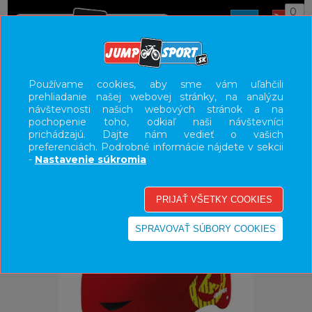
0
ÚVOD
PRILBY
DETSKÉ/JUNIORSKÉ
Používame cookies, aby sme vám uľahčili
prehliadanie našej webovej stránky, na analýzu
UŽÍVATEĽSKÝ PANEL
návštevnosti našich webových stránok a na
pochopenie toho, odkiaľ naši návštevníci
KATEGÓRIE
prichádzajú. Dajte nám vedieť o vašich
preferenciách. Podrobné informácie nájdete v sekcii
HLAVNÉ MENU
-
Nastavenie súkromia
VÝPREDAJ - VŠETKO