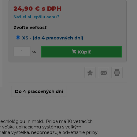
24,90
€
s DPH
Zvoľte veľkosť
XS - (do 4 pracovných dní)
ks
Kúpiť
Do 4 pracovných dní
echlológiou In mold.. Prilba má 10 vetracích
lave vďaka upínaciemu systému s veľkým
riálna výsteľka. neobmedzuje odvetranie prilby