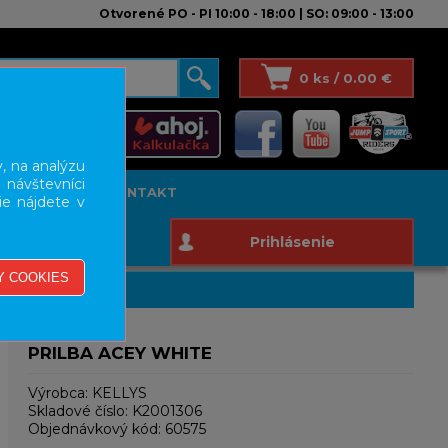
Otvorené PO - PI 10:00 - 18:00 | SO: 09:00 - 13:00
0 ks / 0.00 €
, na analýzu
 návštevníci
T STUDIO
KONTAKT
ie nájdete v
Prihlásenie
PRILBA ACEY WHITE
Výrobca:
KELLYS
Skladové číslo:
K2001306
Objednávkový kód:
60575