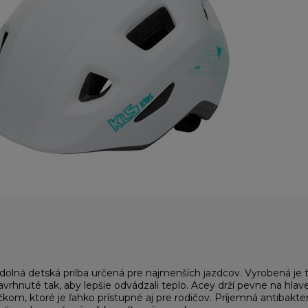
dolná detská prilba určená pre najmenších jazdcov. Vyrobená je t
navrhnuté tak, aby lepšie odvádzali teplo. Acey drží pevne na h
om, ktoré je ľahko prístupné aj pre rodičov. Príjemná antibakte