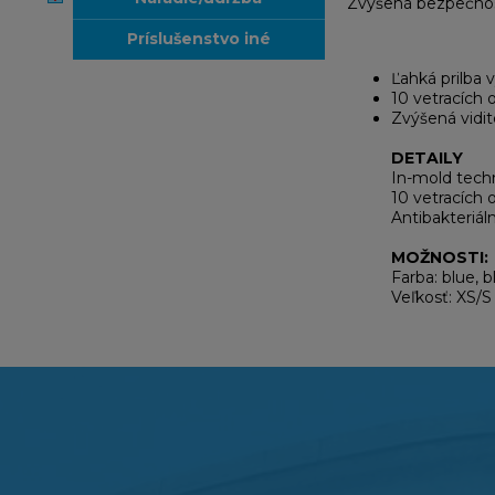
Zvýšená bezpečnos
príslušenstvo iné
Ľahká prilba 
10 vetracích 
Zvýšená vidi
DETAILY
In-mold tech
10 vetracích 
Antibakteriál
MOŽNOSTI:
Farba: blue, b
Veľkosť: XS/S