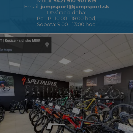
Mobil:
+421 910 901 619
Email:
jumpsport@jumpsport.sk
Otváracia doba:
Po - Pi: 10:00 - 18:00 hod,
Sobota: 9:00 - 13:00 hod