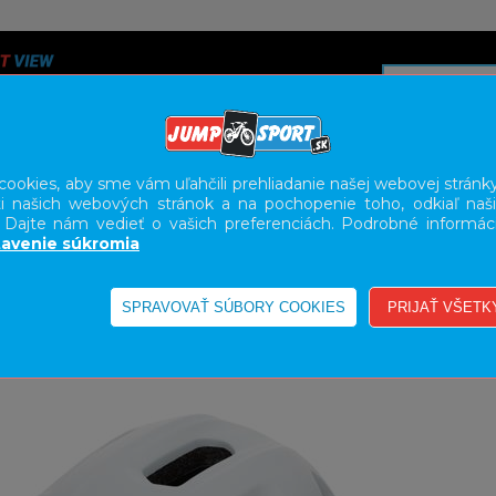
ookies, aby sme vám uľahčili prehliadanie našej webovej stránky
i našich webových stránok a na pochopenie toho, odkiaľ naši
A
SERVIS
SLUŽBY
KARIÉRA
BODY GEOMETRY FI
. Dajte nám vedieť o vašich preferenciách. Podrobné informác
avenie súkromia