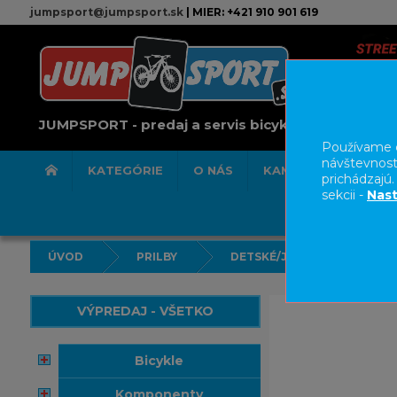
jumpsport@jumpsport.sk
| MIER: +421 910 901 619
JUMPSPORT - predaj a servis bicyklov
Používame c
návštevnost
KATEGÓRIE
O NÁS
KAMENNÁ PREDAJN
prichádzajú
sekcii -
Nast
ÚVOD
PRILBY
DETSKÉ/JUNIORSKÉ
VÝPREDAJ - VŠETKO
bicykle
komponenty