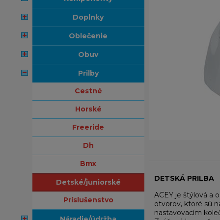
doplnky
oblečenie
obuv
prilby
cestné
horské
freeride
dh
bmx
DETSKÁ PRILBA
detské/juniorské
ACEY je štýlová a o
príslušenstvo
otvorov, ktoré sú 
nastavovacím kolečk
náradie/údržba