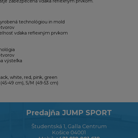
ťje zabezpečená vďaka reflexným prvkom.
vyrobená technológiou in mold
otvorov
teľnosť vďaka reflexným prvkom
nológia
otvorov
na výsteľka
lack, white, red, pink, green
 (45-49 cm), S/M (49-53 cm)
Predajňa JUMP SPORT
Študentská 1, Galla Centrum
Košice 04001