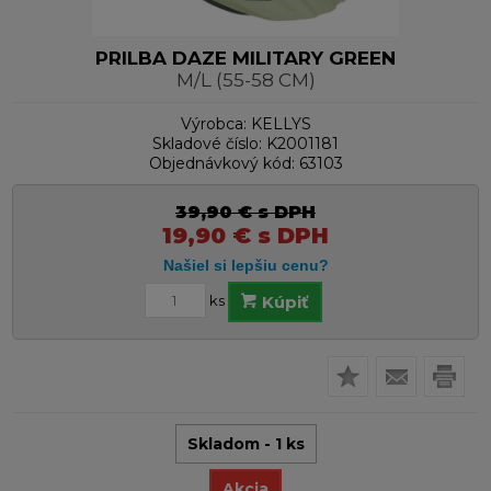
PRILBA DAZE MILITARY GREEN
M/L (55-58 CM)
Výrobca:
KELLYS
Skladové číslo:
K2001181
Objednávkový kód:
63103
39,90
€
s DPH
19,90
€
s DPH
ks
Kúpiť
Skladom - 1 ks
Akcia