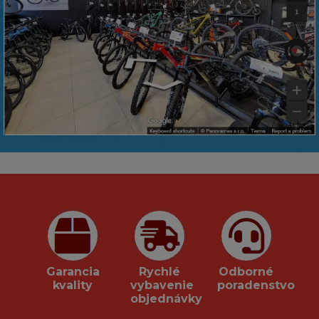
Garancia
Rychlé
Odborné
kvality
vybavenie
poradenstvo
objednávky