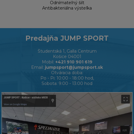
Odnímateľný šilt
Antibakteriálna výsteľka
Predajňa JUMP SPORT
Študentská 1, Galla Centrum
Košice 04001
Mobil:
+421 910 901 619
Email:
jumpsport@jumpsport.sk
Otváracia doba:
Po - Pi: 10:00 - 18:00 hod,
Sobota: 9:00 - 13:00 hod