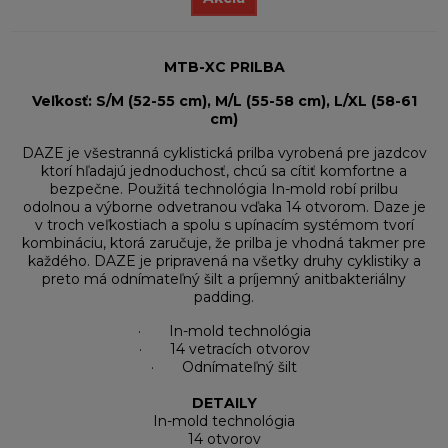
MTB-XC PRILBA
Veľkosť: S/M (52-55 cm), M/L (55-58 cm), L/XL (58-61
cm)
DAZE je všestranná cyklistická prilba vyrobená pre jazdcov
ktorí hľadajú jednoduchosť, chcú sa cítiť komfortne a
bezpečne. Použitá technológia In-mold robí prilbu
odolnou a výborne odvetranou vďaka 14 otvorom. Daze je
v troch veľkostiach a spolu s upínacím systémom tvorí
kombináciu, ktorá zaručuje, že prilba je vhodná takmer pre
každého. DAZE je pripravená na všetky druhy cyklistiky a
preto má odnímateľný šilt a príjemný anitbakteriálny
padding.
· In-mold technológia
· 14 vetracích otvorov
· Odnímateľný šilt
DETAILY
In-mold technológia
14 otvorov