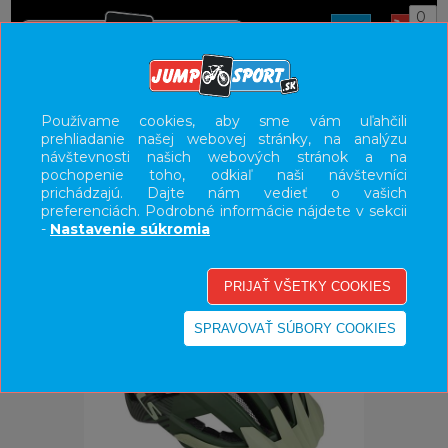
0
ÚVOD
PRILBY
HORSKÉ
Používame cookies, aby sme vám uľahčili
prehliadanie našej webovej stránky, na analýzu
UŽÍVATEĽSKÝ PANEL
návštevnosti našich webových stránok a na
pochopenie toho, odkiaľ naši návštevníci
KATEGÓRIE
prichádzajú. Dajte nám vedieť o vašich
preferenciách. Podrobné informácie nájdete v sekcii
HLAVNÉ MENU
-
Nastavenie súkromia
VÝPREDAJ - VŠETKO
-50%