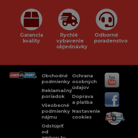
Garancia
Rychlé
Odborné
kvality
vybavenie
poradenstvo
objednávky
Obchodné
Ochrana
podmienky
osobných
údajov
Reklamačný
poriadok
Doprava
a platba
Všeobecné
podmienky
Nastavenie
nájmu
cookies
Odstúpiť
od
zmluvy tu