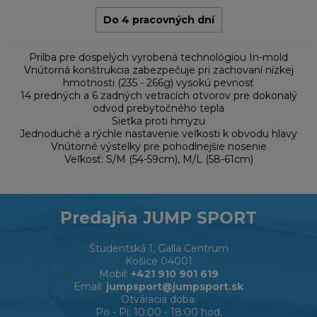
Do 4 pracovných dní
Prilba pre dospelých vyrobená technológiou In-mold
Vnútorná konštrukcia zabezpečuje pri zachovaní nízkej
hmotnosti (235 - 266g) vysokú pevnosť
14 predných a 6 zadných vetracích otvorov pre dokonalý
odvod prebytočného tepla
Sieťka proti hmyzu
Jednoduché a rýchle nastavenie veľkosti k obvodu hlavy
Vnútorné výstelky pre pohodlnejšie nosenie
Veľkosť: S/M (54-59cm), M/L (58-61cm)
Predajňa JUMP SPORT
Študentská 1, Galla Centrum
Košice 04001
Mobil:
+421 910 901 619
Email:
jumpsport@jumpsport.sk
Otváracia doba:
Po - Pi: 10:00 - 18:00 hod,