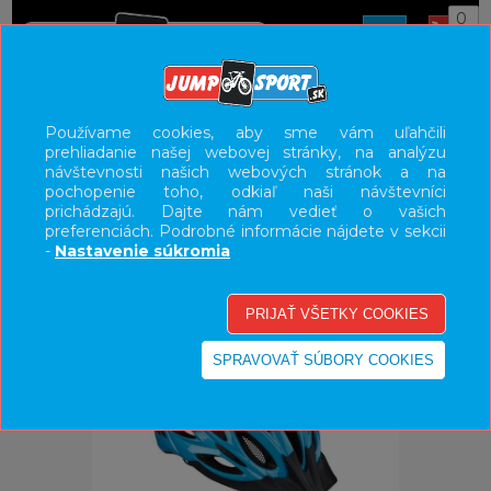
0
ÚVOD
PRILBY
HORSKÉ
Používame cookies, aby sme vám uľahčili
prehliadanie našej webovej stránky, na analýzu
UŽÍVATEĽSKÝ PANEL
návštevnosti našich webových stránok a na
pochopenie toho, odkiaľ naši návštevníci
KATEGÓRIE
prichádzajú. Dajte nám vedieť o vašich
preferenciách. Podrobné informácie nájdete v sekcii
HLAVNÉ MENU
-
Nastavenie súkromia
VÝPREDAJ - VŠETKO