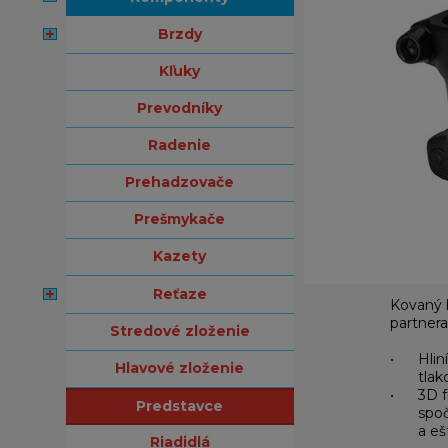
brzdy
kľuky
prevodníky
radenie
prehadzovače
prešmykače
kazety
reťaze
Kovaný 
partnera
stredové zloženie
• Hliní
hlavové zloženie
tlak
• 3D fo
predstavce
spoč
a eš
riadidlá