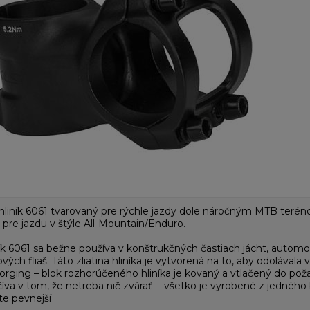
hliník 6061 tvarovaný pre rýchle jazdy dole náročným MTB teré
 pre jazdu v štýle All-Mountain/Enduro.
k 6061 sa bežne používa v konštrukčných častiach jácht, automo
ových fliaš. Táto zliatina hliníka je vytvorená na to, aby odolával
rging – blok rozhorúčeného hliníka je kovaný a vtlačený do pož
íva v tom, že netreba nič zvárať - všetko je vyrobené z jedného
te pevnejší