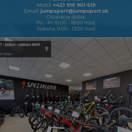
Mobil:
+421 910 901 619
Email:
jumpsport@jumpsport.sk
Otváracia doba:
Po - Pi: 10:00 - 18:00 hod,
Sobota: 9:00 - 13:00 hod