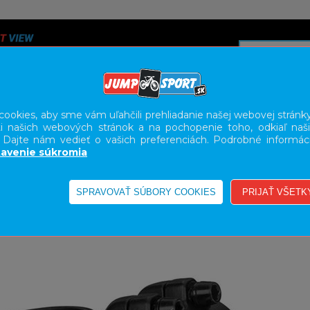
ookies, aby sme vám uľahčili prehliadanie našej webovej stránky
i našich webových stránok a na pochopenie toho, odkiaľ naši
A
SERVIS
SLUŽBY
KARIÉRA
BODY GEOMETRY FI
. Dajte nám vedieť o vašich preferenciách. Podrobné informác
avenie súkromia