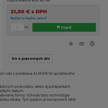
Objednávkový kód:
60765
21,00
€
s DPH
ks
Kúpiť
Do 4 pracovných dní
nom robí z predstava ALM/EN 50 spoľahlivého
bilových podvozkov, alebo aj potápačkách
a veľkým tlakom
adovanej formy. Výhoda tejto technológie
 bloku hliníka. Tým pádom je komponent ľahší