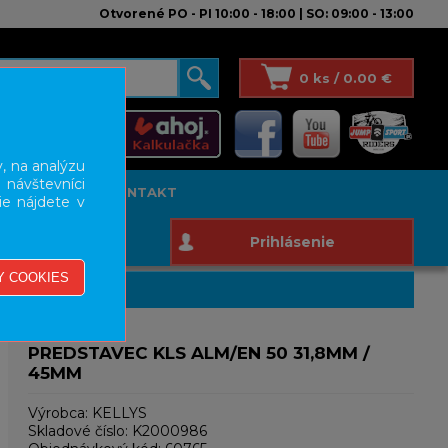
Otvorené PO - PI 10:00 - 18:00 | SO: 09:00 - 13:00
0 ks / 0.00 €
, na analýzu
 návštevníci
T STUDIO
KONTAKT
ie nájdete v
Prihlásenie
PREDSTAVEC KLS ALM/EN 50 31,8MM /
45MM
Výrobca:
KELLYS
Skladové číslo:
K2000986