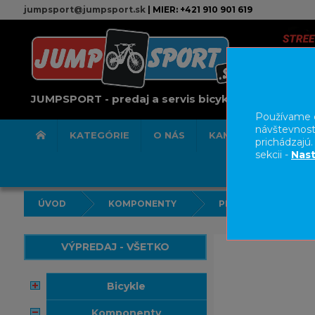
jumpsport@jumpsport.sk
| MIER: +421 910 901 619
JUMPSPORT - predaj a servis bicyklov
Používame c
návštevnost
KATEGÓRIE
O NÁS
KAMENNÁ PREDAJN
prichádzajú
sekcii -
Nast
ÚVOD
KOMPONENTY
PREDSTAVCE
VÝPREDAJ - VŠETKO
bicykle
komponenty