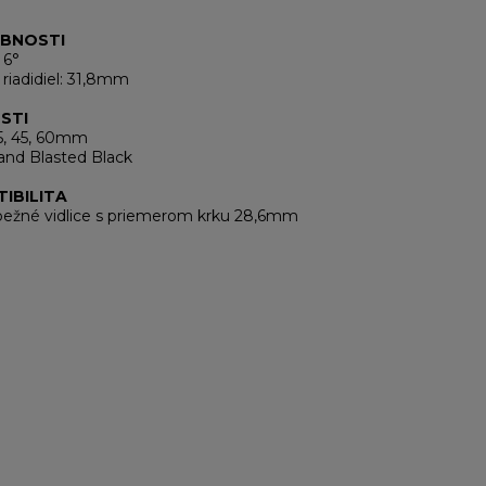
BNOSTI
 6°
riadidiel: 31,8mm
STI
35, 45, 60mm
and Blasted Black
IBILITA
bežné vidlice s priemerom krku 28,6mm