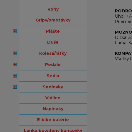
rohy
PODRO
Uhol: +/-
gripy/omotávky
Priemer 
plášte
MOŽNO
Dĺžka: 
duše
Farba: S
kolesá/ráfky
KOMPAT
Všetky 
pedále
sedlá
sedlovky
vidlice
napínaky
e-bike batérie
lanká bowdeny koncovky