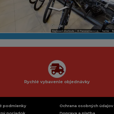
Rychlé vybavenie objednávky
é podmienky
Ochrana osobných údajov
ný poriadok
Doprava a platba