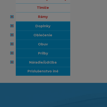
tlmiče
rámy
doplnky
oblečenie
obuv
prilby
náradie/údržba
príslušenstvo iné