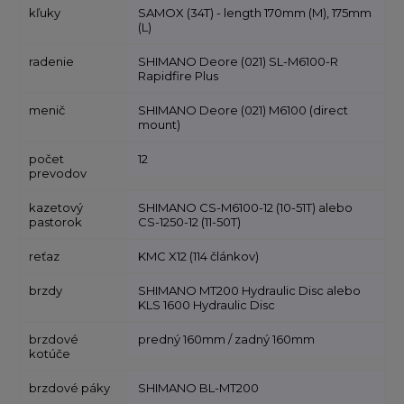
kľuky
SAMOX (34T) - length 170mm (M), 175mm
(L)
radenie
SHIMANO Deore (021) SL-M6100-R
Rapidfire Plus
menič
SHIMANO Deore (021) M6100 (direct
mount)
počet
12
prevodov
kazetový
SHIMANO CS-M6100-12 (10-51T) alebo
pastorok
CS-1250-12 (11-50T)
reťaz
KMC X12 (114 článkov)
brzdy
SHIMANO MT200 Hydraulic Disc alebo
KLS 1600 Hydraulic Disc
brzdové
predný 160mm / zadný 160mm
kotúče
brzdové páky
SHIMANO BL-MT200