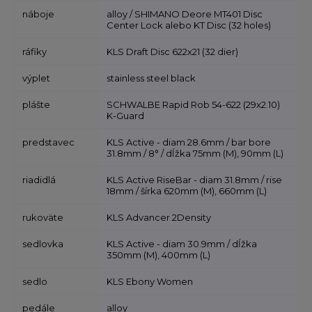
náboje
alloy / SHIMANO Deore MT401 Disc
Center Lock alebo KT Disc (32 holes)
ráfiky
KLS Draft Disc 622x21 (32 dier)
výplet
stainless steel black
plášte
SCHWALBE Rapid Rob 54-622 (29x2.10)
K-Guard
predstavec
KLS Active - diam 28.6mm / bar bore
31.8mm / 8° / dĺžka 75mm (M), 90mm (L)
riadidlá
KLS Active RiseBar - diam 31.8mm / rise
18mm / šírka 620mm (M), 660mm (L)
rukoväte
KLS Advancer 2Density
sedlovka
KLS Active - diam 30.9mm / dĺžka
350mm (M), 400mm (L)
sedlo
KLS Ebony Women
pedále
alloy