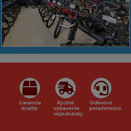
Garancia
Rychlé
Odborné
kvality
vybavenie
poradenstvo
objednávky