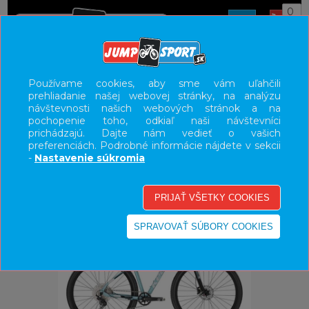
0
ÚVOD
BICYKLE
HORSKÉ BICYKLE HARDTAIL
29"
Používame cookies, aby sme vám uľahčili
prehliadanie našej webovej stránky, na analýzu
UŽÍVATEĽSKÝ PANEL
návštevnosti našich webových stránok a na
pochopenie toho, odkiaľ naši návštevníci
KATEGÓRIE
prichádzajú. Dajte nám vedieť o vašich
preferenciách. Podrobné informácie nájdete v sekcii
HLAVNÉ MENU
-
Nastavenie súkromia
VÝPREDAJ - VŠETKO