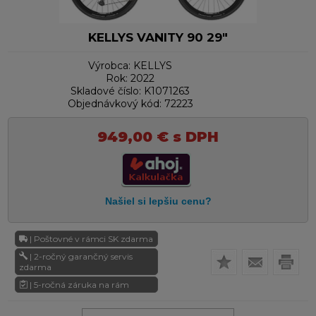
KELLYS VANITY 90 29"
Výrobca:
KELLYS
Rok:
2022
Skladové číslo:
K1071263
Objednávkový kód:
72223
949,00
€
s DPH
| Poštovné v rámci SK zdarma
| 2-ročný garančný servis
zdarma
| 5-ročná záruka na rám