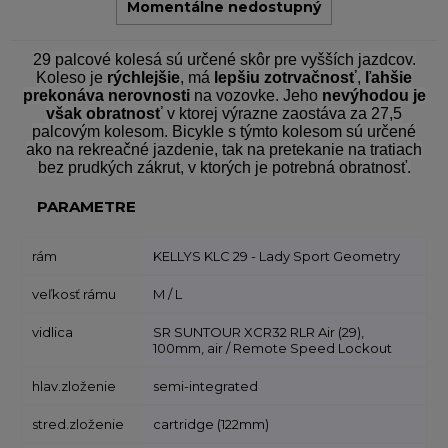
Momentálne nedostupný
29 palcové kolesá sú určené skôr pre vyšších jazdcov.
Koleso je
rýchlejšie
, má
lepšiu zotrvačnosť
,
ľahšie
prekonáva nerovnosti
na vozovke. Jeho
nevýhodou je
však obratnosť
v ktorej výrazne zaostáva za 27,5
palcovým kolesom. Bicykle s týmto kolesom sú určené
ako na rekreačné jazdenie, tak na pretekanie na tratiach
bez prudkých zákrut, v ktorých je potrebná obratnosť.
PARAMETRE
rám
KELLYS KLC 29 - Lady Sport Geometry
veľkosť rámu
M / L
vidlica
SR SUNTOUR XCR32 RLR Air (29),
100mm, air / Remote Speed Lockout
hlav.zloženie
semi-integrated
stred.zloženie
cartridge (122mm)