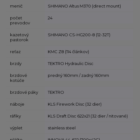
menič
SHIMANO Altus M370 (direct mount)
počet
24
prevodov
kazetový
SHIMANO CS-HG200-8 (12-32T)
pastorok
reťaz
KMC Z8 (114 článkov)
brzdy
TEKTRO Hydraulic Disc
brzdové
predný 160mm / zadný 160mm
kotúče
brzdové páky
TEKTRO
náboje
KLS Firework Disc (32 dier)
ráfiky
KLS Draft Disc 622x21 (32 dier / nitované)
výplet
stainless steel
plášte
INNOVA 44-622 (700x42C)