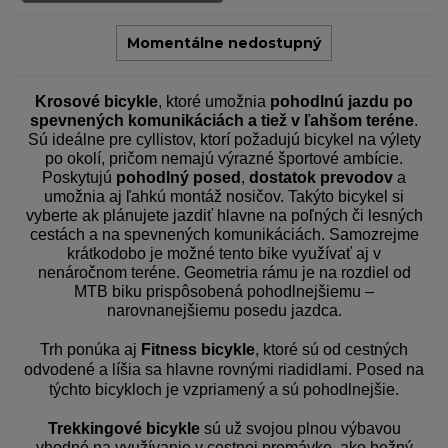
Momentálne nedostupný
Krosové bicykle
, ktoré umožnia
pohodlnú jazdu po
spevnených komunikáciách a tiež v ľahšom teréne
.
Sú ideálne pre cyllistov, ktorí požadujú bicykel na výlety
po okolí, pričom nemajú výrazné športové ambície.
Poskytujú
pohodlný posed
,
dostatok prevodov
a
umožnia aj ľahkú montáž nosičov. Takýto bicykel si
vyberte ak plánujete jazdiť hlavne na poľných či lesných
cestách a na spevnených komunikáciách. Samozrejme
krátkodobo je možné tento bike využívať aj v
nenáročnom teréne. Geometria rámu je na rozdiel od
MTB biku prispôsobená pohodlnejšiemu –
narovnanejšiemu posedu jazdca.
Trh ponúka aj
Fitness bicykle
, ktoré sú od cestných
odvodené a líšia sa hlavne rovnými riadidlami. Posed na
týchto bicykloch je vzpriamený a sú pohodlnejšie.
Trekkingové bicykle
sú už svojou plnou výbavou
vhodné na využívanie v cestnej premávke, ako bežný