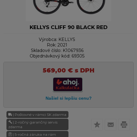
KELLYS CLIFF 90 BLACK RED
Výrobca:
KELLYS
Rok:
2021
Skladové číslo:
K1067936
Objednávkový kód:
69305
569,00
€
s DPH
| Poštovné v rámci SK zdarma
| 2-ročný garančný servis
zdarma
| 5-ročná záruka na rám