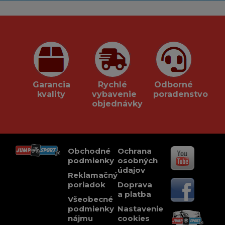
Garancia
Rychlé
Odborné
kvality
vybavenie
poradenstvo
objednávky
Obchodné
Ochrana
podmienky
osobných
údajov
Reklamačný
poriadok
Doprava
a platba
Všeobecné
podmienky
Nastavenie
nájmu
cookies