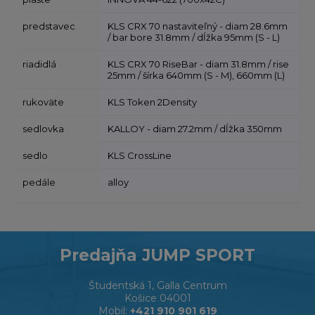
predstavec
KLS CRX 70 nastaviteľný - diam 28.6mm
/ bar bore 31.8mm / dĺžka 95mm (S - L)
riadidlá
KLS CRX 70 RiseBar - diam 31.8mm / rise
25mm / šírka 640mm (S - M), 660mm (L)
rukoväte
KLS Token 2Density
sedlovka
KALLOY - diam 27.2mm / dĺžka 350mm
sedlo
KLS CrossLine
pedále
alloy
Predajňa JUMP SPORT
Študentská 1, Galla Centrum
Košice 04001
Mobil:
+421 910 901 619