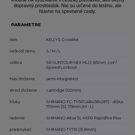
dopravný prostriedok. Nie sú určené do terénu, ale
hlavne na spevnené cesty.
PARAMETRE
rám
KELLYS Crosslite
veľkosť rámu
S / M / L
vidlica
SR SUNTOUR NEX HLO, 63mm, coil /
Speed Lockout
hlav.zloženie
semi-integrated
stred.zloženie
cartridge (122mm)
kľuky
SHIMANO FC-TY501 (48x38x28T) - dĺžka
170mm (S), 175mm (M - L)
radenie
SHIMANO Altus SL-M310 Rapidfire Plus
prešmykač
SHIMANO TY710 (31.8mm)