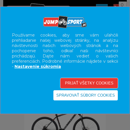
0
ÚVOD
BICYKLE
Používame cookies, aby sme vám uľahčili
prehliadanie našej webovej stránky, na analýzu
KROSOVÉ/ TREKINGOVÉ/ FITNES BICYKLE
návštevnosti našich webových stránok a na
pochopenie toho, odkiaľ naši návštevníci
UŽÍVATEĽSKÝ PANEL
prichádzajú. Dajte nám vedieť o vašich
preferenciách. Podrobné informácie nájdete v sekcii
KATEGÓRIE
-
Nastavenie súkromia
HLAVNÉ MENU
VÝPREDAJ - VŠETKO