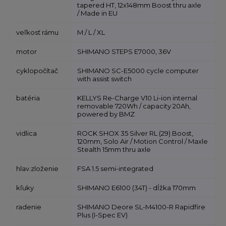
tapered HT, 12x148mm Boost thru axle
/ Made in EU
veľkosť rámu
M / L / XL
motor
SHIMANO STEPS E7000, 36V
cyklopočítač
SHIMANO SC-E5000 cycle computer
with assist switch
batéria
KELLYS Re-Charge V10 Li-ion internal
removable 720Wh / capacity 20Ah,
powered by BMZ
vidlica
ROCK SHOX 35 Silver RL (29) Boost,
120mm, Solo Air / Motion Control / Maxle
Stealth 15mm thru axle
hlav.zloženie
FSA 1.5 semi-integrated
kľuky
SHIMANO E6100 (34T) - dĺžka 170mm
radenie
SHIMANO Deore SL-M4100-R Rapidfire
Plus (I-Spec EV)