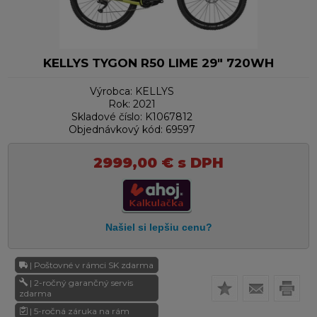
KELLYS TYGON R50 LIME 29" 720WH
Výrobca:
KELLYS
Rok:
2021
Skladové číslo:
K1067812
Objednávkový kód:
69597
2999,00
€
s DPH
| Poštovné v rámci SK zdarma
| 2-ročný garančný servis
zdarma
| 5-ročná záruka na rám