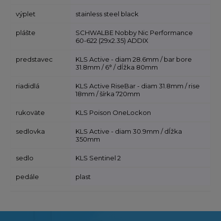
výplet
stainless steel black
plášte
SCHWALBE Nobby Nic Performance
60-622 (29x2.35) ADDIX
predstavec
KLS Active - diam 28.6mm / bar bore
31.8mm / 6° / dĺžka 80mm
riadidlá
KLS Active RiseBar - diam 31.8mm / rise
18mm / šírka 720mm
rukoväte
KLS Poison OneLockon
sedlovka
KLS Active - diam 30.9mm / dĺžka
350mm
sedlo
KLS Sentinel 2
pedále
plast