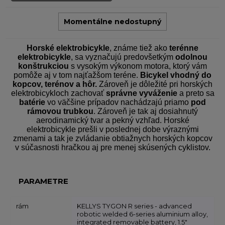
Momentálne nedostupný
Horské elektrobicykle
, známe tiež ako
terénne
elektrobicykle
, sa vyznačujú predovšetkým
odolnou
konštrukciou
s vysokým výkonom motora, ktorý vám
pomôže aj v tom najťažšom teréne.
Bicykel vhodný do
kopcov, terénov a hôr.
Zároveň je dôležité pri horských
elektrobicykloch zachovať
správne vyváženie
a preto sa
batérie
vo väčšine prípadov nachádzajú priamo
pod
rámovou trubkou
. Zároveň je tak aj dosiahnutý
aerodinamický tvar a pekný vzhľad. Horské
elektrobicykle prešli v poslednej dobe výraznými
zmenami a tak je zvládanie obtiažnych horských kopcov
v súčasnosti hračkou aj pre menej skúsených cyklistov.
PARAMETRE
rám
KELLYS TYGON R series - advanced
robotic welded 6-series aluminium alloy,
integrated removable battery, 1.5"