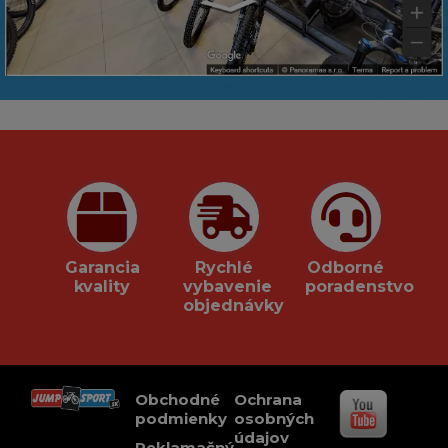
Garancia
Rychlé
Odborné
kvality
vybavenie
poradenstvo
objednávky
Obchodné
Ochrana
podmienky
osobných
údajov
Reklamačný