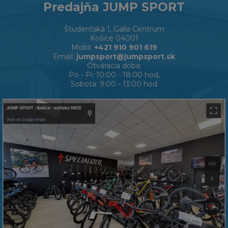
Predajňa JUMP SPORT
Študentská 1, Galla Centrum
Košice 04001
Mobil:
+421 910 901 619
Email:
jumpsport@jumpsport.sk
Otváracia doba:
Po - Pi: 10:00 - 18:00 hod,
Sobota: 9:00 - 13:00 hod