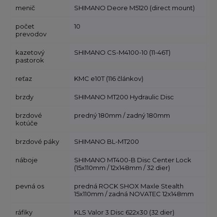
menič
SHIMANO Deore M5120 (direct mount)
počet
10
prevodov
kazetový
SHIMANO CS-M4100-10 (11-46T)
pastorok
reťaz
KMC e10T (116 článkov)
brzdy
SHIMANO MT200 Hydraulic Disc
brzdové
predný 180mm / zadný 180mm
kotúče
brzdové páky
SHIMANO BL-MT200
náboje
SHIMANO MT400-B Disc Center Lock
(15x110mm / 12x148mm / 32 dier)
pevná os
predná ROCK SHOX Maxle Stealth
15x110mm / zadná NOVATEC 12x148mm
ráfiky
KLS Valor 3 Disc 622x30 (32 dier)