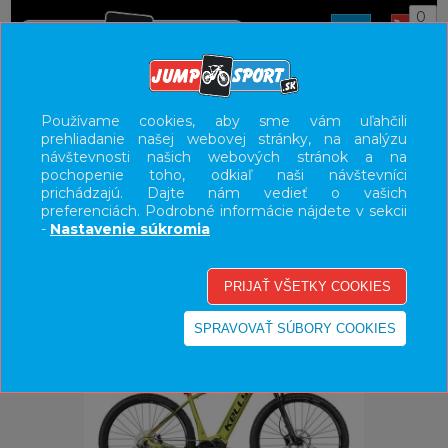
0
ÚVOD
BICYKLE
ELEKTROBICYKLE
Používame cookies, aby sme vám uľahčili
prehliadanie našej webovej stránky, na analýzu
E-BIKE HORSKÉ HARDTAIL, PEVNÉ
návštevnosti našich webových stránok a na
pochopenie toho, odkiaľ naši návštevníci
UŽÍVATEĽSKÝ PANEL
prichádzajú. Dajte nám vedieť o vašich
preferenciách. Podrobné informácie nájdete v sekcii
KATEGÓRIE
-
Nastavenie súkromia
HLAVNÉ MENU
VÝPREDAJ - VŠETKO