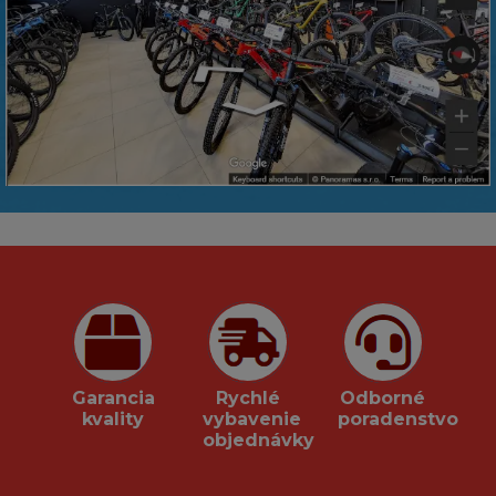
Garancia
Rychlé
Odborné
kvality
vybavenie
poradenstvo
objednávky