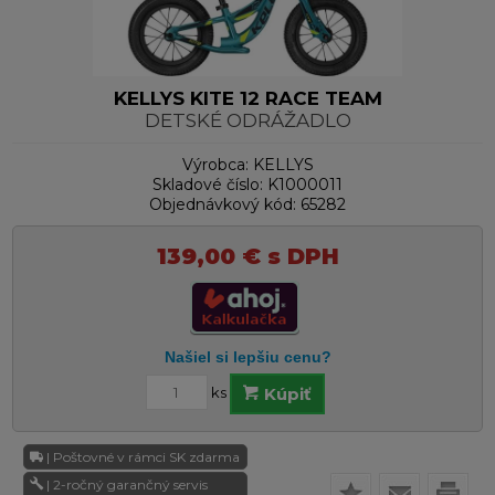
KELLYS KITE 12 RACE TEAM
DETSKÉ ODRÁŽADLO
Výrobca:
KELLYS
Skladové číslo:
K1000011
Objednávkový kód:
65282
139,00
€
s DPH
ks
Kúpiť
| Poštovné v rámci SK zdarma
| 2-ročný garančný servis