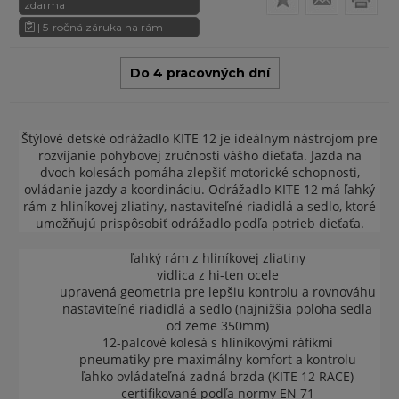
zdarma
| 5-ročná záruka na rám
Do 4 pracovných dní
Štýlové detské odrážadlo KITE 12 je ideálnym nástrojom pre
rozvíjanie pohybovej zručnosti vášho dieťaťa. Jazda na
dvoch kolesách pomáha zlepšiť motorické schopnosti,
ovládanie jazdy a koordináciu. Odrážadlo KITE 12 má ľahký
rám z hliníkovej zliatiny, nastaviteľné riadidlá a sedlo, ktoré
umožňujú prispôsobiť odrážadlo podľa potrieb dieťaťa.
ľahký rám z hliníkovej zliatiny
vidlica z hi-ten ocele
upravená geometria pre lepšiu kontrolu a rovnováhu
nastaviteľné riadidlá a sedlo (najnižšia poloha sedla
od zeme 350mm)
12-palcové kolesá s hliníkovými ráfikmi
pneumatiky pre maximálny komfort a kontrolu
ľahko ovládateľná zadná brzda (KITE 12 RACE)
certifikované podľa normy EN 71