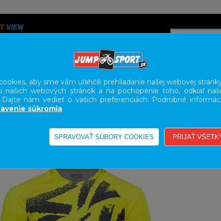
ookies, aby sme vám uľahčili prehliadanie našej webovej stránky
i našich webových stránok a na pochopenie toho, odkiaľ naši
A
SERVIS
SLUŽBY
KARIÉRA
BODY GEOMETRY FI
. Dajte nám vedieť o vašich preferenciách. Podrobné informác
avenie súkromia