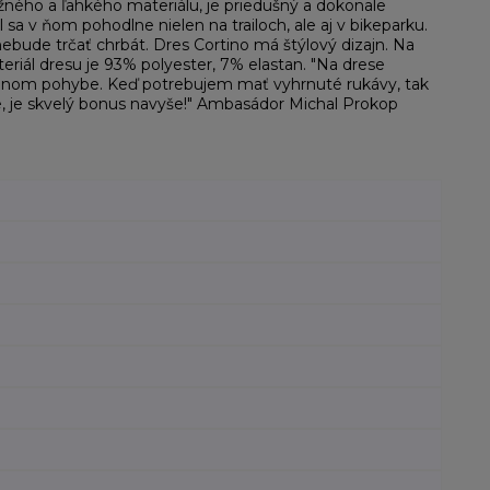
žného a ľahkého materiálu, je priedušný a dokonale
l sa v ňom pohodlne nielen na trailoch, ale aj v bikeparku.
ebude trčať chrbát. Dres Cortino má štýlový dizajn. Na
teriál dresu je 93% polyester, 7% elastan. "Na drese
 žiadnom pohybe. Keď potrebujem mať vyhrnuté rukávy, tak
zde, je skvelý bonus navyše!" Ambasádor Michal Prokop