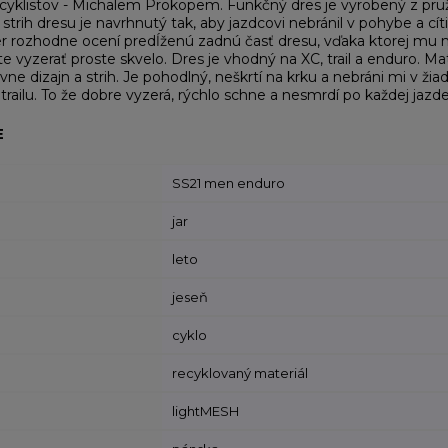
 cyklistov - Michalem Prokopem. Funkčný dres je vyrobený z pru
trih dresu je navrhnutý tak, aby jazdcovi nebránil v pohybe a cíti
er rozhodne ocení predĺženú zadnú časť dresu, vďaka ktorej mu n
e vyzerať proste skvelo. Dres je vhodný na XC, trail a enduro. Ma
vne dizajn a strih. Je pohodlný, neškrtí na krku a nebráni mi v
e trailu. To že dobre vyzerá, rýchlo schne a nesmrdí po každej ja
E
SS21 men enduro
jar
leto
jeseň
cyklo
recyklovaný materiál
lightMESH