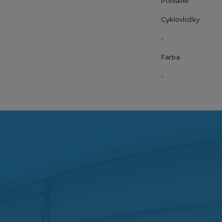
Pohlavie
Cyklovložky
-
Farba
-