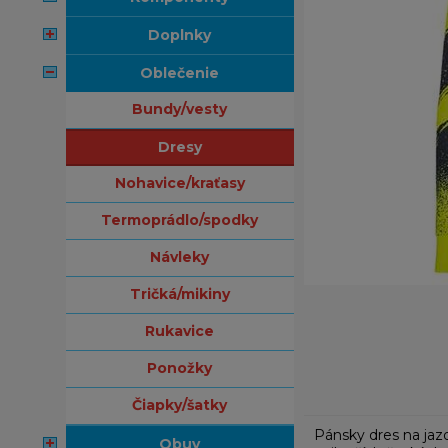
doplnky
oblečenie
bundy/vesty
dresy
nohavice/kraťasy
termoprádlo/spodky
návleky
tričká/mikiny
rukavice
ponožky
čiapky/šatky
Pánsky dres na jaz
obuv