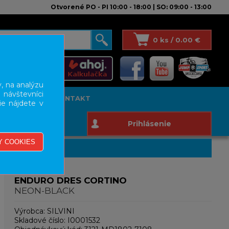
Otvorené PO - PI 10:00 - 18:00 | SO: 09:00 - 13:00
0 ks / 0.00 €
, na analýzu
 návštevníci
T STUDIO
KONTAKT
ie nájdete v
Prihlásenie
ENDURO DRES CORTINO
NEON-BLACK
Výrobca:
SILVINI
Skladové číslo:
I0001532