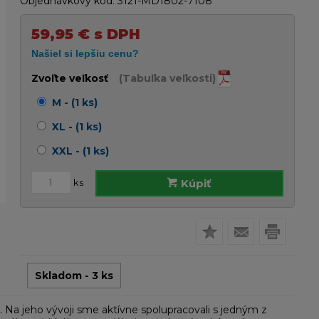
Objednávkový kód:
3121-MD1802-7108
59,95
€
s DPH
Zvoľte veľkosť
(Tabuľka veľkosti)
M - (1 ks)
XL - (1 ks)
XXL - (1 ks)
ks
Kúpiť
Skladom - 3 ks
 Na jeho vývoji sme aktívne spolupracovali s jedným z