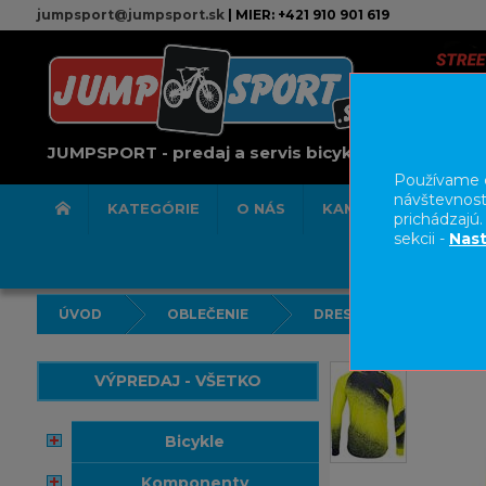
jumpsport@jumpsport.sk
| MIER: +421 910 901 619
JUMPSPORT - predaj a servis bicyklov
Používame c
návštevnost
KATEGÓRIE
O NÁS
KAMENNÁ PREDAJN
prichádzajú
sekcii -
Nast
ÚVOD
OBLEČENIE
DRESY
VÝPREDAJ - VŠETKO
bicykle
komponenty