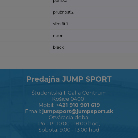
pánska
pružnosť 2
slim fit 1
neon
black
Predajňa JUMP SPORT
Študentská 1, Galla Centrum
Košice 04001
Mobil:
+421 910 901 619
Email:
jumpsport@jumpsport.sk
Otváracia doba:
Po - Pi: 10:00 - 18:00 hod,
Sobota: 9:00 - 13:00 hod