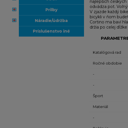
najlepších českých
odvádza pot. Voľný s
prilby
V zjazde každý bik
bicykli v ňom budet
náradie/údržba
Cortino ma baví hla
držia po celej dĺžk
príslušenstvo iné
PARAMETR
Katalógová rad
Ročné obdobie
-
-
Šport
Materiál
-